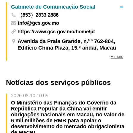
apresentadas pelo Galaxy Entertainment Group,
Gabinete de Comunicação Social
estarão à venda a partir de 20 de Março
（853）2833 2886
info@gcs.gov.mo
https://www.gcs.gov.mo/home/pt
os
Avenida da Praia Grande, n.
762-804,
Edifício China Plaza, 15.º andar, Macau
+ mais
Notícias dos serviços públicos
2026-08-10 10:05
O Ministério das Finanças do Governo da
República Popular da China vai emitir
obrigações nacionais em Macau, no valor de
6 mil milhões de RMB para apoiar o
desenvolvimento do mercado obrigacionista
de Macau