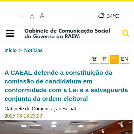
A
C
A
34°
A
Pesq
Índice
Início
Notícias
繁
简
PT
EN
A CAEAL defende a constituição da
comissão de candidatura em
conformidade com a Lei e a salvaguarda
conjunta da ordem eleitoral
Gabinete de Comunicação Social
2025-03-18 23:29