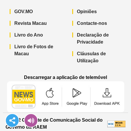
GOV.MO
Opiniões
Revista Macau
Contacte-nos
Livro do Ano
Declaração de
Privacidade
Livro de Fotos de
Macau
Cláusulas de
Utilização
Descarregar a aplicação de telemóvel
Aplicação de telemóvel “Notícias do G
Aplicação de telemóvel “
Aplicação 
© 2022 Gabinete de Comunicação Social do
Governo da RAEM