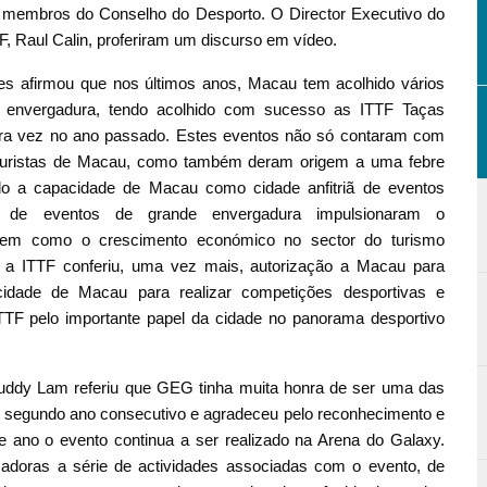
 membros do Conselho do Desporto. O Director Executivo do
F, Raul Calin, proferiram um discurso em vídeo.
es afirmou que nos últimos anos, Macau tem acolhido vários
de envergadura, tendo acolhido com sucesso as ITTF Taças
ira vez no ano passado. Estes eventos não só contaram com
e turistas de Macau, como também deram origem a uma febre
ado a capacidade de Macau como cidade anfitriã de eventos
icos de eventos de grande envergadura impulsionaram o
 bem como o crescimento económico no sector do turismo
, a ITTF conferiu, uma vez mais, autorização a Macau para
cidade de Macau para realizar competições desportivas e
TF pelo importante papel da cidade no panorama desportivo
uddy Lam referiu que GEG tinha muita honra de ser uma das
o segundo ano consecutivo e agradeceu pelo reconhecimento e
e ano o evento continua a ser realizado na Arena do Galaxy.
adoras a série de actividades associadas com o evento, de