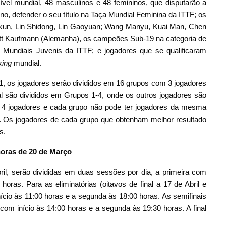
nível mundial, 48 masculinos e 48 femininos, que disputarão a
 ano, defender o seu título na Taça Mundial Feminina da ITTF; os
kun, Lin Shidong, Lin Gaoyuan; Wang Manyu, Kuai Man, Chen
tt Kaufmann (Alemanha), os campeões Sub-19 na categoria de
Mundiais Juvenis da ITTF; e jogadores que se qualificaram
king
mundial.
1, os jogadores serão divididos em 16 grupos com 3 jogadores
l são divididos em Grupos 1-4, onde os outros jogadores são
de 4 jogadores e cada grupo não pode ter jogadores da mesma
s. Os jogadores de cada grupo que obtenham melhor resultado
s.
 horas de 20 de Março
il, serão divididas em duas sessões por dia, a primeira com
horas. Para as eliminatórias (oitavos de final a 17 de Abril e
 início às 11:00 horas e a segunda às 18:00 horas. As semifinais
 com início às 14:00 horas e a segunda às 19:30 horas. A final