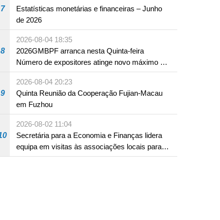
7
Estatísticas monetárias e financeiras – Junho
de 2026
2026-08-04 18:35
8
2026GMBPF arranca nesta Quinta-feira
Número de expositores atinge novo máximo em
18 anos
2026-08-04 20:23
9
Quinta Reunião da Cooperação Fujian-Macau
em Fuzhou
2026-08-02 11:04
10
Secretária para a Economia e Finanças lidera
equipa em visitas às associações locais para
consolidar consensos e promover os trabalhos
nas áreas económica e social