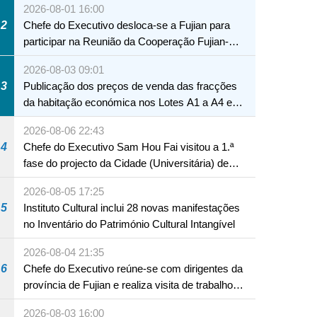
2026-08-01 16:00
2
Chefe do Executivo desloca-se a Fujian para
participar na Reunião da Cooperação Fujian-
Macau
2026-08-03 09:01
3
Publicação dos preços de venda das fracções
da habitação económica nos Lotes A1 a A4 e
A12 da Zona A dos Novos Aterros
2026-08-06 22:43
4
Chefe do Executivo Sam Hou Fai visitou a 1.ª
fase do projecto da Cidade (Universitária) de
Educação Internacional de Macau e Hengqin
2026-08-05 17:25
5
Instituto Cultural inclui 28 novas manifestações
no Inventário do Património Cultural Intangível
2026-08-04 21:35
6
Chefe do Executivo reúne-se com dirigentes da
província de Fujian e realiza visita de trabalho
em Fuzhou
2026-08-03 16:00