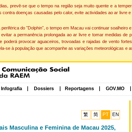
dias, prevê-se que o tempo na região seja muito quente e a temper
contra doenças causadas pelo calor, evite actividades ao ar livre e
eriférica do "Dolphin", o tempo em Macau vai continuar soalheiro 
evitar a permanência prolongada ao ar livre e tomar medidas de p
 poderá provocar aguaceiros, trovoadas e rajadas de vento fortes
apela-se à população que acompanhe as variações meteorológicas e a
Infografia
Dossiers
Reportagens
GOV.MO
繁
简
PT
EN
iais Masculina e Feminina de Macau 2025,