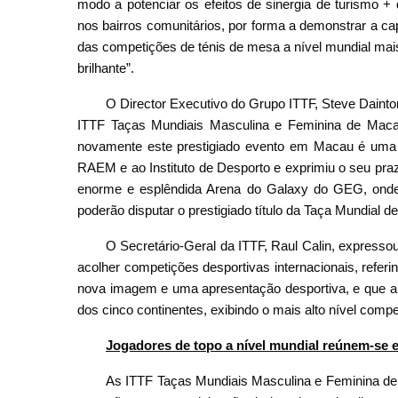
modo a potenciar os efeitos de sinergia de turismo +
nos bairros comunitários, por forma a demonstrar a c
das competições de ténis de mesa a nível mundial ma
brilhante”.
O Director Executivo do Grupo ITTF, Steve Daint
ITTF Taças Mundiais Masculina e Feminina de Macau
novamente este prestigiado evento em Macau é uma e
RAEM e ao Instituto de Desporto e exprimiu o seu pra
enorme e esplêndida Arena do Galaxy do GEG, onde
poderão disputar o prestigiado título da Taça Mundial 
O Secretário-Geral da ITTF, Raul Calin, express
acolher competições desportivas internacionais, ref
nova imagem e uma apresentação desportiva, e que a 
dos cinco continentes, exibindo o mais alto nível compet
Jogadores de topo a nível mundial reúnem-se
As ITTF Taças Mundiais Masculina e Feminina de