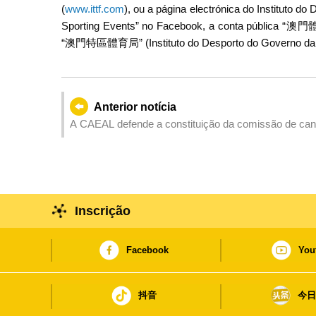
(
www.ittf.com
), ou a página electrónica do Instituto do 
Sporting Events” no Facebook, a conta pública “澳門
“澳門特區體育局” (Instituto do Desporto do Governo da
Anterior notícia
A CAEAL defende a constituição da comissão de can
conjunta da ordem eleitoral
Inscrição
Facebook
You
抖音
今