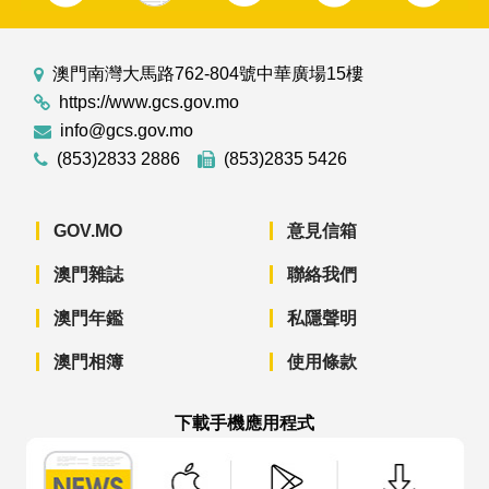
澳門南灣大馬路762-804號中華廣場15樓
https://www.gcs.gov.mo
info@gcs.gov.mo
(853)2833 2886
(853)2835 5426
GOV.MO
意見信箱
澳門雜誌
聯絡我們
澳門年鑑
私隱聲明
澳門相簿
使用條款
下載手機應用程式
澳門政府新聞 APP - App Store 下載
澳門政府新聞 APP - Googl
澳門政府新聞 