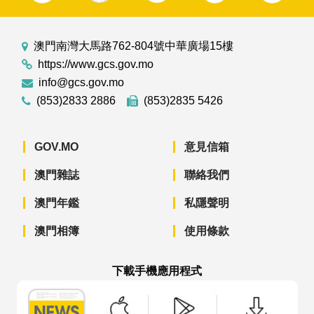
澳門南灣大馬路762-804號中華廣場15樓
https://www.gcs.gov.mo
info@gcs.gov.mo
(853)2833 2886
(853)2835 5426
GOV.MO
意見信箱
澳門雜誌
聯絡我們
澳門年鑑
私隱聲明
澳門相簿
使用條款
下載手機應用程式
澳門政府新聞 APP - App Store 下載
澳門政府新聞 APP - Googl
澳門政府新聞 