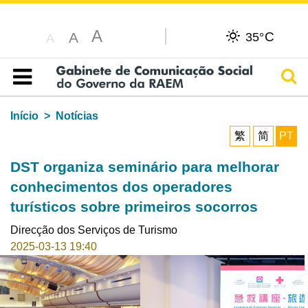
A
C
A
35°
A
Pesq
Índice
Início
Notícias
繁
简
PT
DST organiza seminário para melhorar
conhecimentos dos operadores
turísticos sobre primeiros socorros
Direcção dos Serviços de Turismo
2025-03-13 19:40