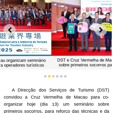
ANTERIOR
SEGU
DST e Cruz Vermelha de Macau organizam seminário
sobre primeiros socorros para operadores turísticos
1
2
3
4
5
6
A Direcção dos Serviços de Turismo (DST)
convidou a Cruz Vermelha de Macau para co-
organizar hoje (dia 13) um seminário sobre
primeiros socorros, para reforço das técnicas e da