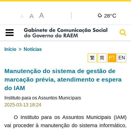
A
C
A
28°
A
Pesq
Índice
Início
Notícias
繁
简
PT
EN
Manutenção do sistema de gestão de
marcação prévia, atendimento e espera
do IAM
Instituto para os Assuntos Municipais
2025-03-13 18:24
O Instituto para os Assuntos Municipais (IAM)
vai proceder à manutenção do sistema informático,