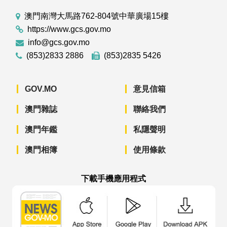
澳門南灣大馬路762-804號中華廣場15樓
https://www.gcs.gov.mo
info@gcs.gov.mo
(853)2833 2886
(853)2835 5426
GOV.MO
意見信箱
澳門雜誌
聯絡我們
澳門年鑑
私隱聲明
澳門相簿
使用條款
下載手機應用程式
澳門政府新聞 APP - App Store 下載
澳門政府新聞 APP - Googl
澳門政府新聞 