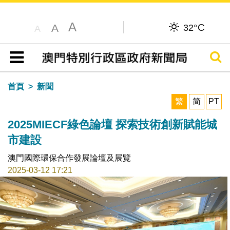
A
C
A
32°
A
搜尋
目錄
首頁
新聞
繁
简
PT
2025MIECF綠色論壇 探索技術創新賦能城
市建設
澳門國際環保合作發展論壇及展覽
2025-03-12 17:21