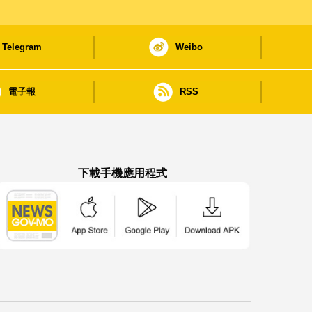
Telegram
Weibo
電子報
RSS
下載手機應用程式
澳門政府新聞 APP - App Store 下載
澳門政府新聞 APP - Google Pla
澳門政府新聞 APP -