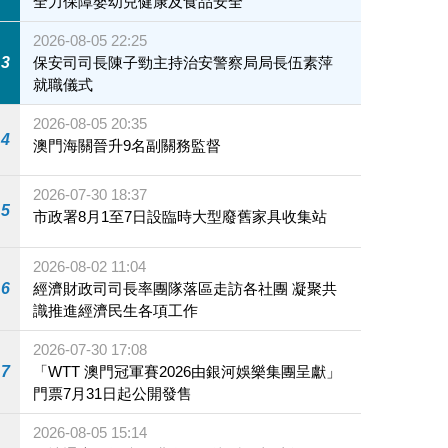
全力保障嬰幼兒健康及食品安全
2026-08-05 22:25
3
保安司司長陳子勁主持治安警察局局長伍素萍
就職儀式
2026-08-05 20:35
4
澳門海關晉升9名副關務監督
2026-07-30 18:37
5
市政署8月1至7日設臨時大型廢舊家具收集站
2026-08-02 11:04
6
經濟財政司司長率團隊落區走訪各社團 凝聚共
識推進經濟民生各項工作
2026-07-30 17:08
7
「WTT 澳門冠軍賽2026由銀河娛樂集團呈獻」
門票7月31日起公開發售
2026-08-05 15:14