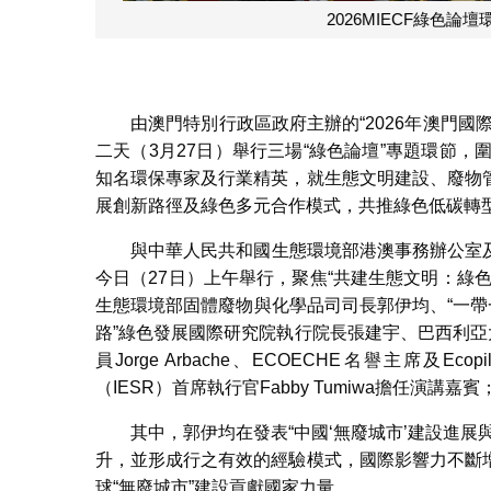
2026MIECF綠色
由澳門特別行政區政府主辦的“2026年澳門國際環
二天（3月27日）舉行三場“綠色論壇”專題環節，
知名環保專家及行業精英，就生態文明建設、廢物
展創新路徑及綠色多元合作模式，共推綠色低碳轉
與中華人民共和國生態環境部港澳事務辦公室及
今日（27日）上午舉行，聚焦“共建生態文明：綠
生態環境部固體廢物與化學品司司長郭伊均、“一帶
路”綠色發展國際研究院執行院長張建宇、巴西利亞
員Jorge Arbache、ECOECHE名譽主席及Eco
（IESR）首席執行官Fabby Tumiwa擔任
其中，郭伊均在發表“中國‘無廢城市’建設進
升，並形成行之有效的經驗模式，國際影響力不斷
球“無廢城市”建設貢獻國家力量。