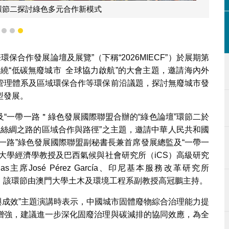
論壇環節二探討綠色多元合作新模式
1
2
3
保合作發展論壇及展覽”（下稱“2026MIECF”）於展期第
圍繞“低碳無廢城市 全球協力啟航”的大會主題，邀請海內外
管理體系及區域環保合作等環保前沿議題，探討無廢城市發
型發展。
“一帶一路＂綠色發展國際聯盟合辦的“綠色論壇”環節二於
色絲綢之路的區域合作與路徑”之主題，邀請中華人民共和國
一路”綠色發展國際聯盟副秘書長兼首席發展總監及“一帶一
大學經濟學教授及巴西氣候與社會研究所（iCS）高級研究
pilas主席José Pérez García、印尼基本服務改革研究所
演講嘉賓；該環節由澳門大學土木及環境工程系副教授高冠鵬主持。
展與成效”主題演講時表示，中國城市固體廢物綜合治理能力提
增強，建議進一步深化固廢治理與碳減排的協同效應，為全