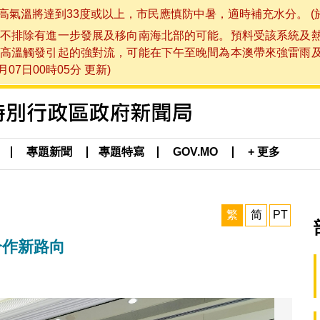
將達到33度或以上，市民應慎防中暑，適時補充水分。 (於 202
不排除有進一步發展及移向南海北部的可能。預料受該系統及
高溫觸發引起的強對流，可能在下午至晚間為本澳帶來強雷雨
07日00時05分 更新)
專題新聞
專題特寫
GOV.MO
+ 更多
繁
简
PT
域合作新路向