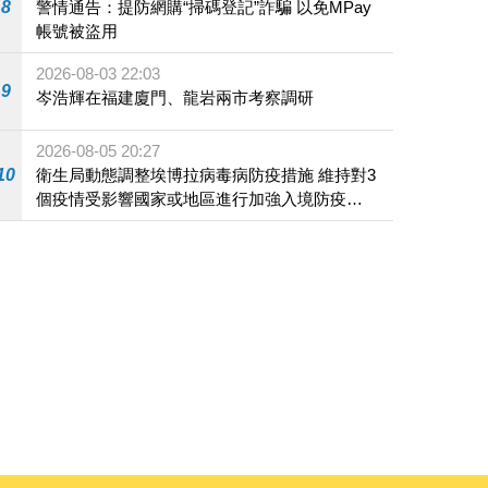
8
警情通告：提防網購“掃碼登記”詐騙 以免MPay
帳號被盜用
2026-08-03 22:03
9
岑浩輝在福建廈門、龍岩兩市考察調研
2026-08-05 20:27
10
衛生局動態調整埃博拉病毒病防疫措施 維持對3
個疫情受影響國家或地區進行加強入境防疫措
施