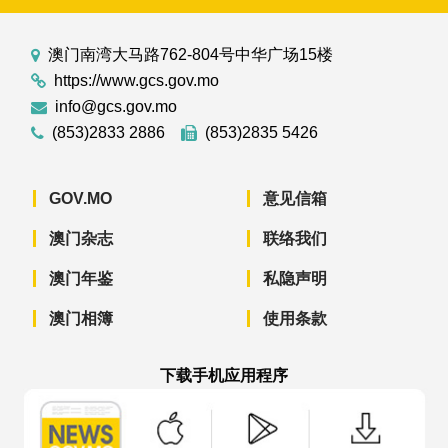
澳门南湾大马路762-804号中华广场15楼
https://www.gcs.gov.mo
info@gcs.gov.mo
(853)2833 2886
(853)2835 5426
GOV.MO
意见信箱
澳门杂志
联络我们
澳门年鉴
私隐声明
澳门相簿
使用条款
下载手机应用程序
澳门政府新闻 APP - App Store 下载
澳门政府新闻 APP - Googl
澳门政府新闻 