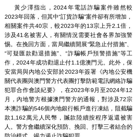
黃少澤指出，2024年電話詐騙案件雖然較
2023年回落，但其中“訂貨詐騙”案件卻有所增加，
相關案件共40宗，較2023年的13宗上升2.1倍，
涉及41名被害人，有關情況需要社會各界加強警
惕。在挽回方面，當局繼續開展“緊急止付措施”、
“可疑匯款勸退措施”、“詐騙帳戶預警措施”等工
作，2024年成功勸退止付1.1億澳門元。此外，保
安當局與內地公安部於2023年簽署《內地公安機
關代表團與澳門警方代表團打擊防範電訊網絡詐騙
犯罪合作會談紀要》，在2023年9月至2024年12
月，內地警方根據澳門警方的通報，對涉及72宗
本澳詐騙的546個內地銀行帳戶進行凍結，阻截騙
款1,162萬元人民幣，贓款陸續按程序返還被害
人。警方會繼續深化預防、挽回、打擊三者結合的
防治模式，竭力遏止詐騙犯罪。