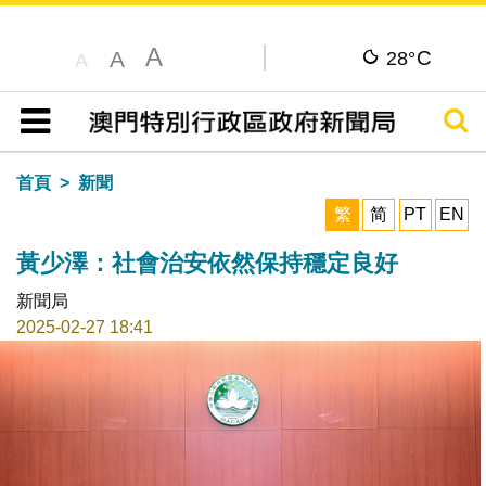
A
C
A
28°
A
搜尋
目錄
首頁
新聞
繁
简
PT
EN
黃少澤：社會治安依然保持穩定良好
新聞局
2025-02-27 18:41