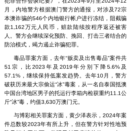
犯罪合作会谈纪要》，在2023年9月至2024年12
月，内地警方根据澳门警方的通报，对涉及72宗
本澳诈骗的546个内地银行帐户进行冻结，阻截骗
款1,162万元人民币，赃款陆续按程序返还被害
人。警方会继续深化预防、挽回、打击三者结合的
防治模式，竭力遏止诈骗犯罪。
毒品罪案方面，去年“贩卖及出售毒品”案件共
51宗，比2023年及2019年分别下降5.6%及
57.1%，继续保持低案发趋势。去年10月，警方
破获历来最大宗偷运“冰”毒案，从一名自泰国抵澳
中国台湾地区男子的托运行李箱内检获重约11.1公
斤“冰”毒，约值3,630万澳门元。
与博彩相关罪案方面，黄少泽表示，2024年案
件总数较2023年有所上升，但在警方针对性地预