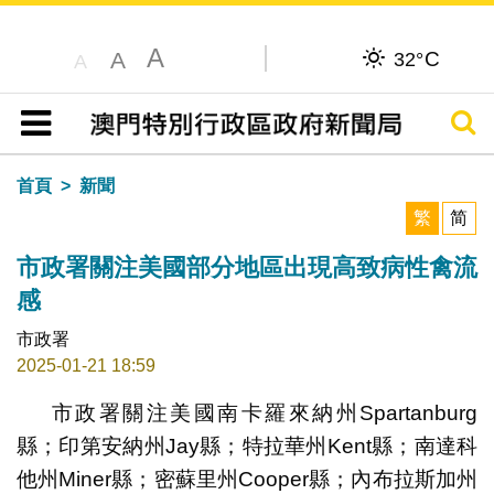
A
C
A
32°
A
搜尋
目錄
首頁
新聞
繁
简
市政署關注美國部分地區出現高致病性禽流
感
市政署
2025-01-21 18:59
市政署關注美國南卡羅來納州Spartanburg
縣；印第安納州Jay縣；特拉華州Kent縣；南達科
他州Miner縣；密蘇里州Cooper縣；內布拉斯加州