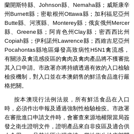
蘭開斯特縣、Johnson縣、Nemaha縣；威斯康辛
州Burnett縣；密歇根州Ottawa縣；加利福尼亞州
Butte縣、河濱縣、Monterey縣；俄亥俄州Mercer
縣、Greene縣；阿肯色州Clay縣；密西西比州
Copiah縣；伊利諾州Lawrence縣；西維吉尼亞州
Pocahontas縣地區爆發高致病性H5N1禽流感，
有關涉及禽流感疫區的禽肉及禽肉產品將不獲審批
其入口申請。市政署亦將持續透過有效的入口檢驗
檢疫機制，對入口並在本澳銷售的鮮活食品進行嚴
格把關。
按本澳現行法例法規，所有鮮活食品在入口
時，必須作出申報及通過強制性檢驗檢疫。市政署
在審批進口申請文件時，會審查來源地權限當局簽
發之衛生證明文件，證明產品來自非疫區及適合供