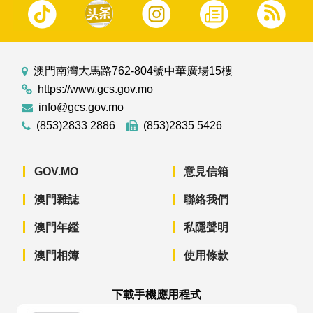
澳門南灣大馬路762-804號中華廣場15樓
https://www.gcs.gov.mo
info@gcs.gov.mo
(853)2833 2886
(853)2835 5426
GOV.MO
意見信箱
澳門雜誌
聯絡我們
澳門年鑑
私隱聲明
澳門相簿
使用條款
下載手機應用程式
澳門政府新聞 APP - App Store 下載
澳門政府新聞 APP - Googl
澳門政府新聞 