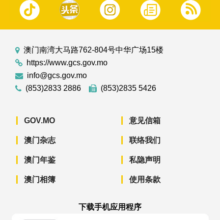
澳门南湾大马路762-804号中华广场15楼
https://www.gcs.gov.mo
info@gcs.gov.mo
(853)2833 2886
(853)2835 5426
GOV.MO
意见信箱
澳门杂志
联络我们
澳门年鉴
私隐声明
澳门相簿
使用条款
下载手机应用程序
澳门政府新闻 APP - App Store 下载
澳门政府新闻 APP - Googl
澳门政府新闻 