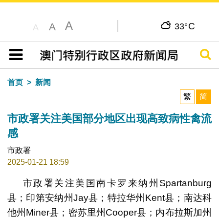
A
C
A
33°
A
搜寻
目录
首页
新闻
繁
简
市政署关注美国部分地区出现高致病性禽流
感
市政署
2025-01-21 18:59
市政署关注美国南卡罗来纳州Spartanburg
县；印第安纳州Jay县；特拉华州Kent县；南达科
他州Miner县；密苏里州Cooper县；内布拉斯加州