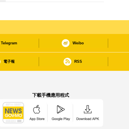
Telegram
Weibo
電子報
RSS
下載手機應用程式
澳門政府新聞 APP - App Store 下載
澳門政府新聞 APP - Google Pla
澳門政府新聞 APP -