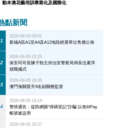
動本澳花藝培訓專業化及國際化
熱點新聞
2026-08-03 09:01
1
新城A區A1至A4及A12地段經屋單位售價公佈
2026-08-05 22:25
2
保安司司長陳子勁主持治安警察局局長伍素萍
就職儀式
2026-08-05 20:35
3
澳門海關晉升9名副關務監督
2026-08-05 15:14
4
警情通告：提防網購“掃碼登記”詐騙 以免MPay
帳號被盜用
2026-08-05 20:27