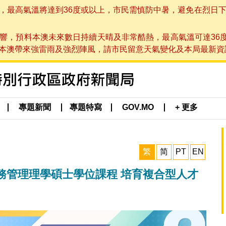
高氣溫將達到36度或以上，市民需慎防中暑，避免在烈日下進行戶
響，預料本澳未來數日持續天晴及非常酷熱，最高氣溫可達36
帶來強雷雨及強烈陣風，請市民留意天氣變化及本局最新資訊。(於 2
專題新聞
專題特寫
GOV.MO
+ 更多
繁
简
PT
EN
務管理理學碩士學位課程 培育複合型人才