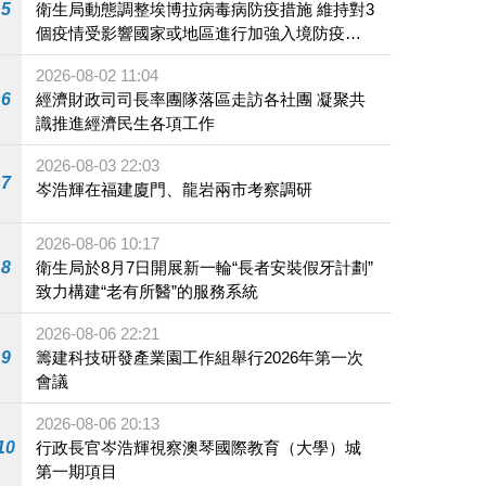
5
衛生局動態調整埃博拉病毒病防疫措施 維持對3
個疫情受影響國家或地區進行加強入境防疫措
施
2026-08-02 11:04
6
經濟財政司司長率團隊落區走訪各社團 凝聚共
識推進經濟民生各項工作
2026-08-03 22:03
7
岑浩輝在福建廈門、龍岩兩市考察調研
2026-08-06 10:17
8
衛生局於8月7日開展新一輪“長者安裝假牙計劃”
致力構建“老有所醫”的服務系統
2026-08-06 22:21
9
籌建科技研發產業園工作組舉行2026年第一次
會議
2026-08-06 20:13
10
行政長官岑浩輝視察澳琴國際教育（大學）城
第一期項目