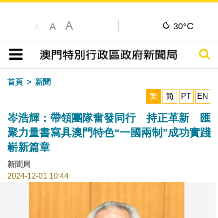
A
C
A
30°
A
搜尋
目錄
首頁
新聞
繁
简
PT
EN
岑浩輝：帶領團隊奮發同行 持正革新 匯
聚力量書寫具澳門特色“一國兩制”成功實踐
嶄新篇章
新聞局
2024-12-01 10:44