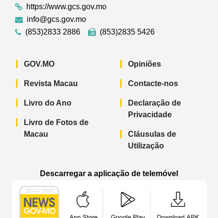
https://www.gcs.gov.mo
info@gcs.gov.mo
(853)2833 2886
(853)2835 5426
GOV.MO
Opiniões
Revista Macau
Contacte-nos
Livro do Ano
Declaração de
Privacidade
Livro de Fotos de
Macau
Cláusulas de
Utilização
Descarregar a aplicação de telemóvel
Aplicação de telemóvel “Notícias do G
Aplicação de telemóvel “
Aplicação 