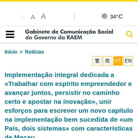
A
C
A
34°
A
Pesq
Índice
Início
Notícias
繁
简
PT
EN
Implementação integral dedicada a
«Trabalhar com espírito empreendedor e
avançar juntos, persistir no caminho
certo e apostar na inovação», unir
esforços para escrever um novo capítulo
na implementação bem sucedida de «um
País, dois sistemas» com características
de Macau