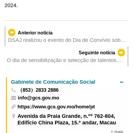
2024.
Anterior notícia
DSAJ realizou o evento do Dia de Convívio sobre
a Divulgação Jurídica - “Constituição da
Seguinte notícia
República Popular da China e eu” Promoção do
O dia de sensibilização e selecção de talentos
espírito da Constituição
das Escolas de Desportivo Juvenil de Macau
2025 realizou-se hoje
Gabinete de Comunicação Social
（853）2833 2886
info@gcs.gov.mo
https://www.gcs.gov.mo/home/pt
os
Avenida da Praia Grande, n.
762-804,
Edifício China Plaza, 15.º andar, Macau
+ mais