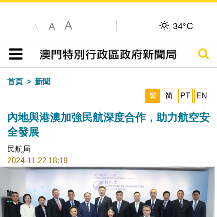
A
C
A
34°
A
搜尋
目錄
首頁
新聞
繁
简
PT
EN
內地與港澳加強民航深度合作，助力航空安
全發展
民航局
2024-11-22 18:19