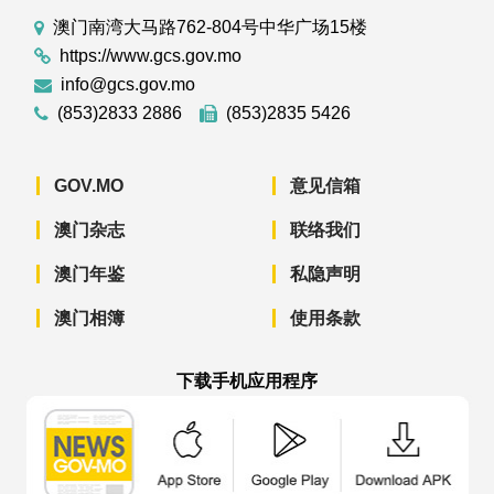
澳门南湾大马路762-804号中华广场15楼
https://www.gcs.gov.mo
info@gcs.gov.mo
(853)2833 2886
(853)2835 5426
GOV.MO
意见信箱
澳门杂志
联络我们
澳门年鉴
私隐声明
澳门相簿
使用条款
下载手机应用程序
澳门政府新闻 APP - App Store 下载
澳门政府新闻 APP - Googl
澳门政府新闻 