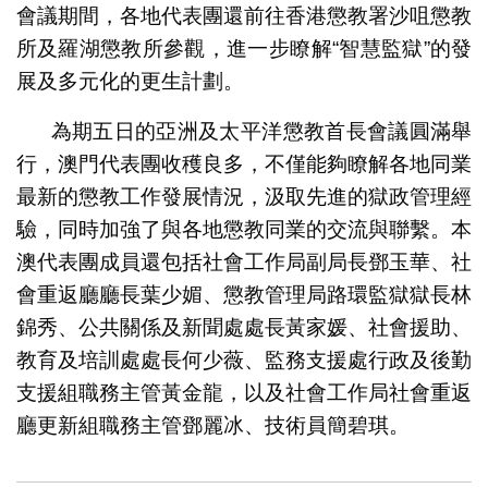
會議期間，各地代表團還前往香港懲教署沙咀懲教
所及羅湖懲教所參觀，進一步瞭解“智慧監獄”的發
展及多元化的更生計劃。
為期五日的亞洲及太平洋懲教首長會議圓滿舉
行，澳門代表團收穫良多，不僅能夠瞭解各地同業
最新的懲教工作發展情況，汲取先進的獄政管理經
驗，同時加強了與各地懲教同業的交流與聯繫。本
澳代表團成員還包括社會工作局副局長鄧玉華、社
會重返廳廳長葉少媚、懲教管理局路環監獄獄長林
錦秀、公共關係及新聞處處長黃家媛、社會援助、
教育及培訓處處長何少薇、監務支援處行政及後勤
支援組職務主管黃金龍，以及社會工作局社會重返
廳更新組職務主管鄧麗冰、技術員簡碧琪。