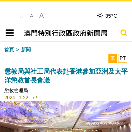
A
C
A
35°
A
搜尋
目錄
首頁
新聞
繁
PT
懲教局與社工局代表赴香港參加亞洲及太平
洋懲教首長會議
懲教管理局
2024-11-22 17:51