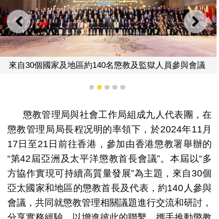
上一則
下一
來自30個國家及地區約140名懲教及監獄人員參與會議
1
2
3
4
5
懲教管理局與社會工作局組成九人代表團，在
懲教管理局局長程况明的率領下，於2024年11月
17日至21日前往香港，參加由香港懲教署舉辦的
“第42屆亞洲及太平洋懲教首長會議”。本屆以“多
方協作實現可持續高質量發展”為主題，來自30個
亞太國家和地區的懲教首長及代表，約140人參與
會議，共同就懲教管理相關議題進行交流和研討，
分享實務經驗，以增進彼此的聯繫，攜手推動懲教