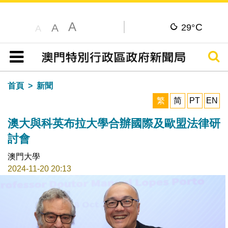
A
C
A
29°
A
搜尋
目錄
首頁
新聞
繁
简
PT
EN
澳大與科英布拉大學合辦國際及歐盟法律研
討會
澳門大學
2024-11-20 20:13