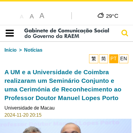
A
C
A
29°
A
Pesq
Índice
Início
Notícias
繁
简
PT
EN
A UM e a Universidade de Coimbra
realizaram um Seminário Conjunto e
uma Cerimónia de Reconhecimento ao
Professor Doutor Manuel Lopes Porto
Universidade de Macau
2024-11-20 20:15