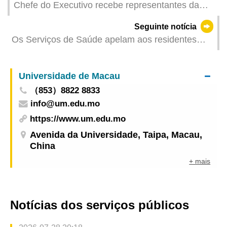
Chefe do Executivo recebe representantes da
Associação das Empresas Chinesas de Macau
Seguinte notícia
Os Serviços de Saúde apelam aos residentes
para prestarem atenção à função pulmonar em
resposta ao “Dia Mundial da Doença Pulmonar
Universidade de Macau
Obstrutiva Crónica
（853）8822 8833
info@um.edu.mo
https://www.um.edu.mo
Avenida da Universidade, Taipa, Macau,
China
+ mais
Notícias dos serviços públicos