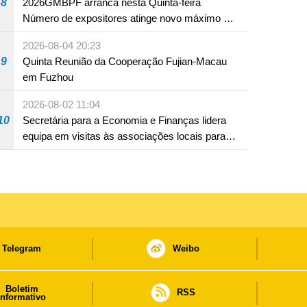
8
2026GMBPF arranca nesta Quinta-feira
Número de expositores atinge novo máximo em
18 anos
2026-08-04 20:23
9
Quinta Reunião da Cooperação Fujian-Macau
em Fuzhou
2026-08-02 11:04
10
Secretária para a Economia e Finanças lidera
equipa em visitas às associações locais para
consolidar consensos e promover os trabalhos
nas áreas económica e social
Telegram
Weibo
Boletim
RSS
informativo