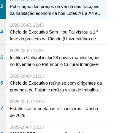
3
Publicação dos preços de venda das fracções
da habitação económica nos Lotes A1 a A4 e
A12 da Zona A dos Novos Aterros
2026-08-06 22:43
4
Chefe do Executivo Sam Hou Fai visitou a 1.ª
fase do projecto da Cidade (Universitária) de
Educação Internacional de Macau e Hengqin
2026-08-05 17:25
5
Instituto Cultural inclui 28 novas manifestações
no Inventário do Património Cultural Intangível
2026-08-04 21:35
6
Chefe do Executivo reúne-se com dirigentes da
província de Fujian e realiza visita de trabalho
em Fuzhou
2026-08-03 16:00
7
Estatísticas monetárias e financeiras – Junho
de 2026
2026-08-04 18:35