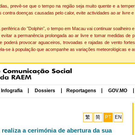
dias, prevê-se que o tempo na região seja muito quente e a temper
contra doenças causadas pelo calor, evite actividades ao ar livre e
eriférica do "Dolphin", o tempo em Macau vai continuar soalheiro 
evitar a permanência prolongada ao ar livre e tomar medidas de p
 poderá provocar aguaceiros, trovoadas e rajadas de vento fortes
apela-se à população que acompanhe as variações meteorológicas e a
Infografia
Dossiers
Reportagens
GOV.MO
繁
简
PT
EN
realiza a cerimónia de abertura da sua