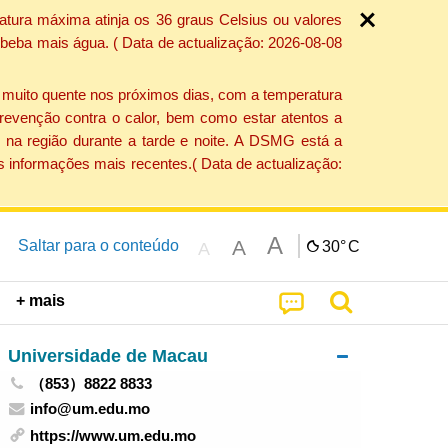
atura máxima atinja os 36 graus Celsius ou valores
 beba mais água. ( Data de actualização: 2026-08-08
e muito quente nos próximos dias, com a temperatura
revenção contra o calor, bem como estar atentos a
 na região durante a tarde e noite. A DSMG está a
s informações mais recentes.( Data de actualização:
A
A
Saltar para o conteúdo
30°
C
A
+ mais
Universidade de Macau
（853）8822 8833
info@um.edu.mo
https://www.um.edu.mo