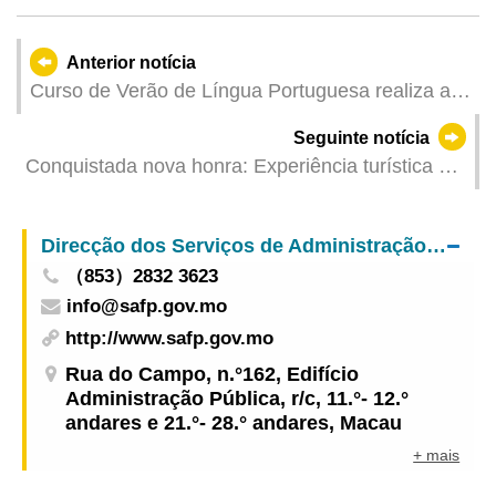
Anterior notícia
Curso de Verão de Língua Portuguesa realiza a
cerimónia de abertura da sua 40.ª edição
Seguinte notícia
Conquistada nova honra: Experiência turística de
Macau reconhecida garante topo da lista dos “10
Destinos Mais Satisfatórios para os Turistas
Direcção dos Serviços de Administração e Função Pública
Chineses em Viagens ao Exterior” pelo segundo
（853）2832 3623
ano consecutivo
info@safp.gov.mo
http://www.safp.gov.mo
Rua do Campo, n.°162, Edifício
Administração Pública, r/c, 11.°- 12.°
andares e 21.°- 28.° andares, Macau
+ mais