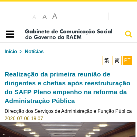
A
A
A
Pesq
Índice
Início
Notícias
繁
简
PT
Realização da primeira reunião de
dirigentes e chefias após reestruturação
do SAFP Pleno empenho na reforma da
Administração Pública
Direcção dos Serviços de Administração e Função Pública
2026-07-06 19:07