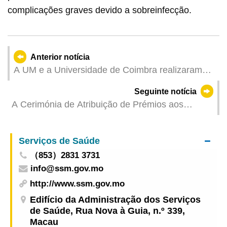
complicações graves devido a sobreinfecção.
Anterior notícia
A UM e a Universidade de Coimbra realizaram
um Seminário Conjunto e uma Cerimónia de
Seguinte notícia
Reconhecimento ao Professor Doutor Manuel
A Cerimónia de Atribuição de Prémios aos
Lopes Porto
Dadores Regulares de Sangue de 2024 realizou-
se com sucesso
Serviços de Saúde
（853）2831 3731
info@ssm.gov.mo
http://www.ssm.gov.mo
Edifício da Administração dos Serviços
de Saúde, Rua Nova à Guia, n.º 339,
Macau