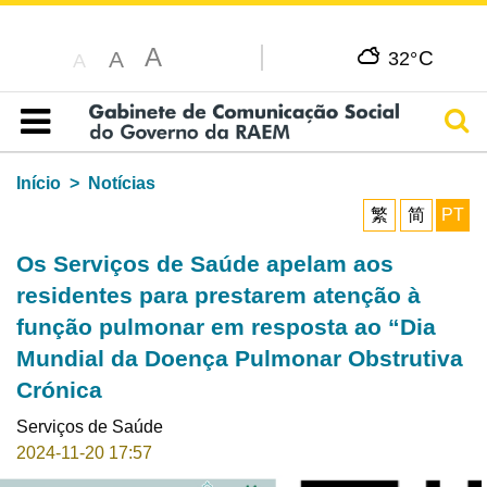
A
C
A
32°
A
Pesq
Índice
Início
Notícias
繁
简
PT
Os Serviços de Saúde apelam aos
residentes para prestarem atenção à
função pulmonar em resposta ao “Dia
Mundial da Doença Pulmonar Obstrutiva
Crónica
Serviços de Saúde
2024-11-20 17:57