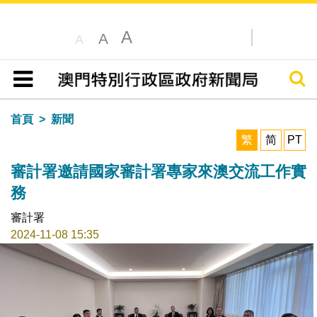
A
A
A
搜尋
目錄
首頁
新聞
繁
简
PT
審計署邀請國家審計署專家來澳交流工作實
務
審計署
2024-11-08 15:35