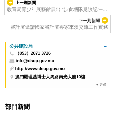
上一則新聞
教青局青少年展藝館展出 “步食糰隊覓險記”──
Aurélio、曹家傑、鄭詠琳澳門IP插畫展
下一則新聞
審計署邀請國家審計署專家來澳交流工作實務
公共建設局
（853）2871 3726
info@dsop.gov.mo
http://www.dsop.gov.mo
澳門羅理基博士大馬路南光大廈10樓
+ 更多
部門新聞