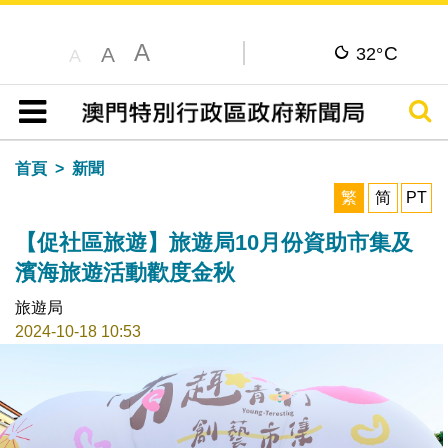
A
C
A
32°
A
搜尋
目錄
首頁
新聞
繁
简
PT
【促社區旅遊】旅遊局10月份資助市集及
濱海旅遊活動歡度金秋
旅遊局
2024-10-18 10:53