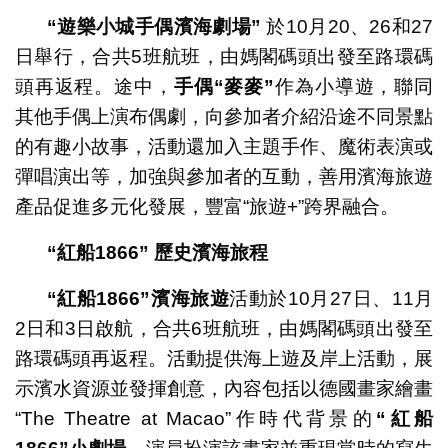
“
遊樂小城手偶濱海劇場
”
於10月20、26和27
日舉行，合共5班航班，由媽閣碼頭出發至路環碼
頭再返程。途中，
手偶
“
麥麥
”
作為小導遊，聯同
其他手偶上演布偶劇，向參加者介紹沿途不同景點
的有趣小故事，活動還加入主題手作、魔術表演或
彈唱演出等，加強與參加者的互動，善用濱海旅遊
產品促進多元化發展，豐富“旅遊+”跨界融合。
“
紅船
1866”
歷史濱海旅程
“
紅船
1866”
濱海旅遊
活動於10月27日、11月
2日和3日啟航，合共6班航班，由媽閣碼頭出發至
路環碼頭再返程。活動提供海上遊及岸上活動，展
示濱水資源並發揮創意，內容包括以德國畫家繪畫
“The Theatre at Macao”作時代背景的
“紅船