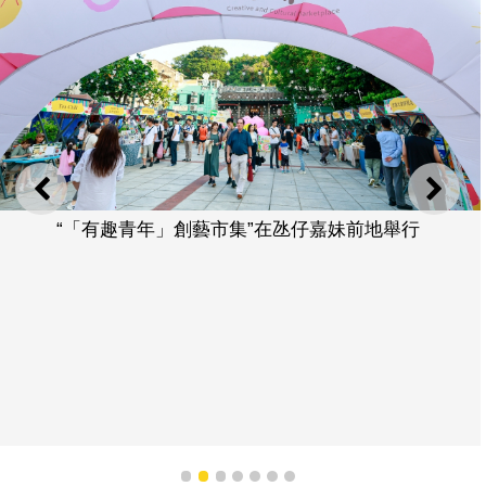
上一則
下一
“「有趣青年」創藝市集”在氹仔嘉妹前地舉行