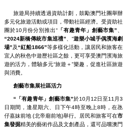
1
2
3
4
5
6
7
旅遊局持續透過資助計劃，鼓勵澳門社團舉辦
多元化旅遊活動或項目，帶動社區經濟。受資助社
團於10月份分別推出“
「有趣青年」創藝市集
”
、
“2024
新橋傳統市集巡禮
”
、“
遊樂小城手偶濱海劇
場
”
及
“
紅船
1866”
等多樣化活動，讓居民和旅客在
宜人的秋色中遊歷社區之餘，更可享受澳門濱海旅
遊的活力，體驗多元“旅遊＋”樂趣，促進社區旅遊
與消費。
創藝市集展社區活力
“
「有趣青年」創藝市集
”
於10月12日至11月3
日期間，逢星期六、日下午4時至晚上8時，在氹
仔嘉妹前地 (北帝廟前地)舉行。居民和旅客可在
市
集發掘
精美的藝術作品及文創產品，還可品嚐澳門