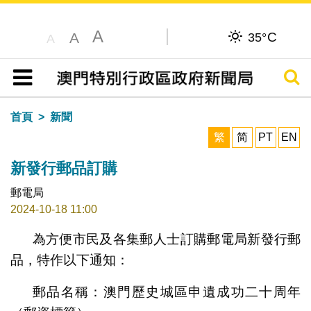
A
C
A
35°
A
搜尋
目錄
首頁
新聞
繁
简
PT
EN
新發行郵品訂購
郵電局
2024-10-18 11:00
為方便市民及各集郵人士訂購郵電局新發行郵
品，特作以下通知：
郵品名稱：澳門歷史城區申遺成功二十周年