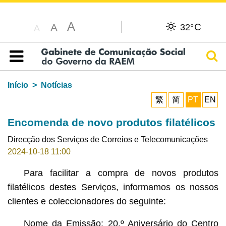
A
C
A
32°
A
Pesq
Índice
Início
Notícias
繁
简
PT
EN
Encomenda de novo produtos filatélicos
Direcção dos Serviços de Correios e Telecomunicações
2024-10-18 11:00
Para facilitar a compra de novos produtos
filatélicos destes Serviços, informamos os nossos
clientes e coleccionadores do seguinte:
Nome da Emissão: 20.º Aniversário do Centro