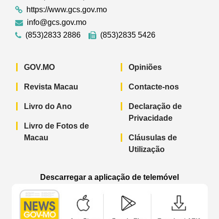
https://www.gcs.gov.mo
info@gcs.gov.mo
(853)2833 2886
(853)2835 5426
GOV.MO
Opiniões
Revista Macau
Contacte-nos
Livro do Ano
Declaração de
Privacidade
Livro de Fotos de
Macau
Cláusulas de
Utilização
Descarregar a aplicação de telemóvel
Aplicação de telemóvel “Notícias do G
Aplicação de telemóvel “
Aplicação 