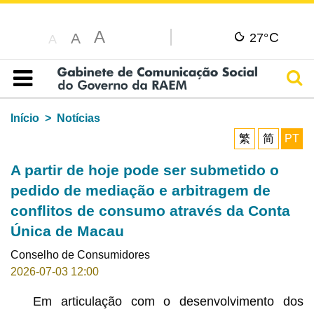
A
C
A
27°
A
Pesq
Índice
Início
Notícias
繁
简
PT
A partir de hoje pode ser submetido o
pedido de mediação e arbitragem de
conflitos de consumo através da Conta
Única de Macau
Conselho de Consumidores
2026-07-03 12:00
Em articulação com o desenvolvimento dos