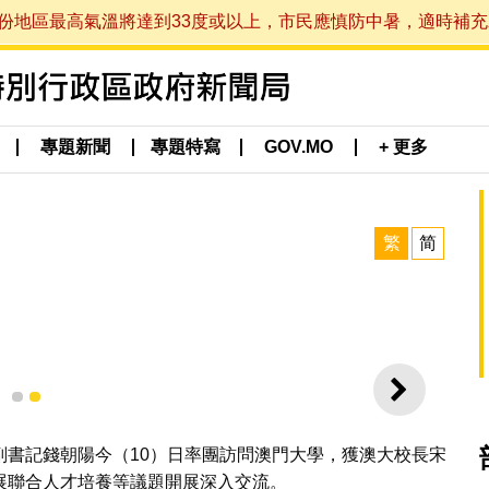
最高氣溫將達到33度或以上，市民應慎防中暑，適時補充水分。 (於
專題新聞
專題特寫
GOV.MO
+ 更多
繁
简
下一則
1
2
副書記錢朝陽今（10）日率團訪問澳門大學，獲澳大校長宋
展聯合人才培養等議題開展深入交流。