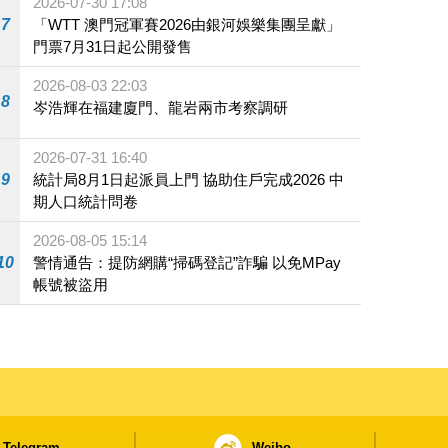
2026-07-30 17:08
7
「WTT 澳門冠軍賽2026由銀河娛樂集團呈獻」
門票7月31日起公開發售
2026-08-03 22:03
8
岑浩輝在福建廈門、龍岩兩市考察調研
2026-07-31 16:40
9
統計局8月1日起派員上門 協助住戶完成2026 中
期人口統計問卷
2026-08-05 15:14
10
警情通告：提防網購“掃碼登記”詐騙 以免MPay
帳號被盜用
Telegram
Weibo