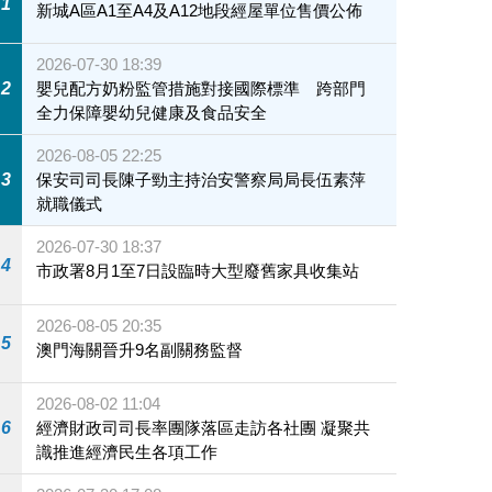
1
新城A區A1至A4及A12地段經屋單位售價公佈
2026-07-30 18:39
2
嬰兒配方奶粉監管措施對接國際標準 跨部門
全力保障嬰幼兒健康及食品安全
2026-08-05 22:25
3
保安司司長陳子勁主持治安警察局局長伍素萍
就職儀式
2026-07-30 18:37
4
市政署8月1至7日設臨時大型廢舊家具收集站
2026-08-05 20:35
5
澳門海關晉升9名副關務監督
2026-08-02 11:04
6
經濟財政司司長率團隊落區走訪各社團 凝聚共
識推進經濟民生各項工作