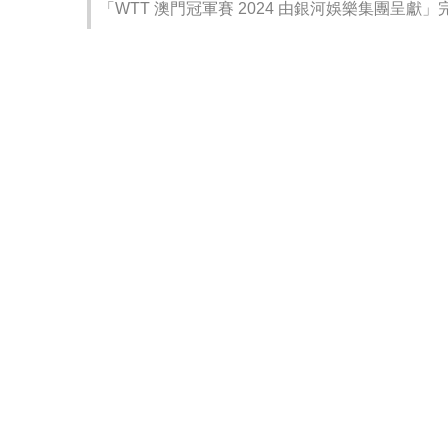
「WTT 澳門冠軍賽 2024 由銀河娛樂集團呈獻