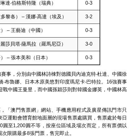
 琳達‧伯格斯特隆（瑞典）
0-3
多黎各） – 漢娜‧高達（埃及）
3-2
） – 王藝迪（中國）
0-3
伊麗莎貝塔‧薩馬拉（羅馬尼亞）
3-0
） – 張本美和（日本）
0-3
2強賽事，分別由中國林詩棟對德國貝內迪克特‧杜達、中國徐
‧布魯娜、日本木原美悠對印度瑪尼卡‧巴特拉。16強賽事
將迎戰中國王曼昱，而中國孫穎莎則對韓國金娜英，中國林高
門票，「澳門售票網」網站、手機應用程式及廣星傳訊門市只
東亞運動會體育館地面層的現場售票處購買，售票處於每日
0圓至1,200圓不等，按座位區域及場次而定，所有票價以
場次限購最多8張門票，售完即止。