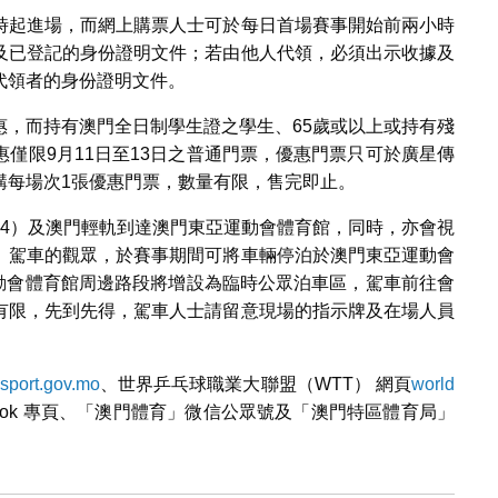
時起進場，而網上購票人士可於每日首場賽事開始前兩小時
及已登記的身份證明文件；若由他人代領，必須出示收據及
代領者的身份證明文件。
惠，而持有澳門全日制學生證之學生、65歲或以上或持有殘
僅限9月11日至13日之普通門票，優惠門票只可於廣星傳
購每場次1張優惠門票，數量有限，售完即止。
T4）及澳門輕軌到達澳門東亞運動會體育館，同時，亦會視
。駕車的觀眾，於賽事期間可將車輛停泊於澳門東亞運動會
運動會體育館周邊路段將增設為臨時公眾泊車區，駕車前往會
有限，先到先得，駕車人士請留意現場的指示牌及在場人員
sport.gov.mo
、世界乒乓球職業大聯盟（WTT） 網頁
world
ook 專頁、「澳門體育」微信公眾號及「澳門特區體育局」