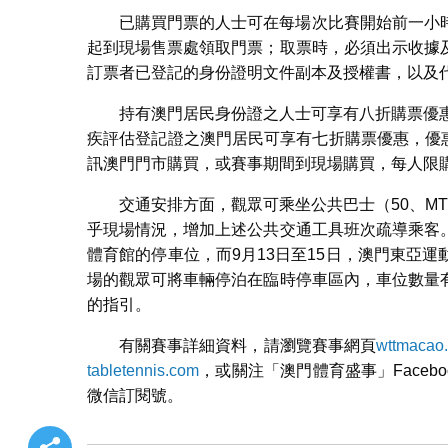
已購買門票的人士可在每場次比賽開始前一小
起到現場售票處領取門票；取票時，必須出示收據
訂票者已登記的身份證明文件副本及授權書，以及
持有澳門居民身份證之人士可享有八折購票優
疾評估登記證之澳門居民可享有七折購票優惠，優惠
訊澳門門市購買，或賽事期間到現場購買，每人限
交通安排方面，觀眾可乘坐公共巴士（50、M
乎現場情況，增加上述公共交通工具班次疏導乘客
體育館的停車位，而9月13日至15日，澳門東亞
場的觀眾可將車輛停泊在臨時停車區內，車位數量
的指引。
有關賽事詳細資料，請瀏覽賽事網頁
wttmacao.
tabletennis.com
，或關注「澳門體育盛事」Faceb
微信訂閱號。