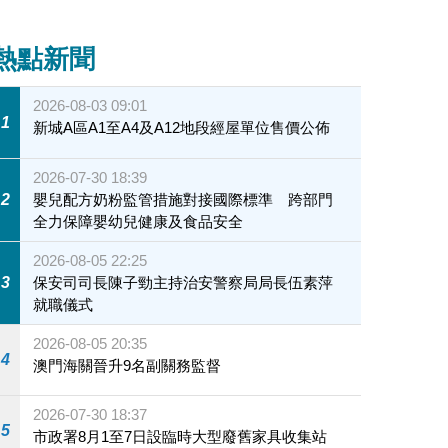
陳幸同首仗表現佳
熱點新聞
2026-08-03 09:01
1
新城A區A1至A4及A12地段經屋單位售價公佈
2026-07-30 18:39
2
嬰兒配方奶粉監管措施對接國際標準 跨部門
全力保障嬰幼兒健康及食品安全
2026-08-05 22:25
3
保安司司長陳子勁主持治安警察局局長伍素萍
就職儀式
2026-08-05 20:35
4
澳門海關晉升9名副關務監督
2026-07-30 18:37
5
市政署8月1至7日設臨時大型廢舊家具收集站