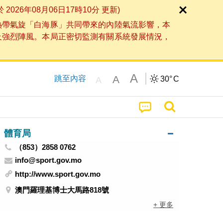
6年08月06日17時10分 更新)
熱帶氣旋「白海豚」共同帶來的內陸氣流影響，本
及強烈陣風。本局正密切監測有關系統發展情況，
A
A
跳至內容
30°
C
A
體育局
（853）2858 0762
info@sport.gov.mo
http://www.sport.gov.mo
澳門羅理基博士大馬路818號
+ 更多