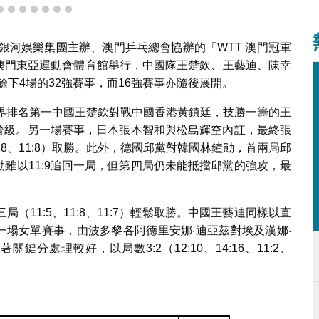
4
5
6
7
8
9
10
銀河娛樂集團主辦、澳門乒乓總會協辦的「WTT 澳門冠軍
續在澳門東亞運動會體育館舉行，中國隊王楚欽、王藝迪、陳幸
餘下4場的32強賽事，而16強賽事亦隨後展開。
世界排名第一中國王楚欽對戰中國香港黃鎮廷，技勝一籌的王
，順利晉級。另一場賽事，日本張本智和與松島輝空內訌，最終張
11:8、11:8）取勝。此外，德國邱黨對韓國林鐘勛，首兩局邱
鐘勛雖以11:9追回一局，但第四局仍未能抵擋邱黨的強攻，最
11:5、11:8、11:7）輕鬆取勝。中國王藝迪同樣以直
默。另一場女單賽事，由波多黎各阿德里安娜‧迪亞茲對埃及漢娜‧
分處理較好，以局數3:2（12:10、14:16、11:2、