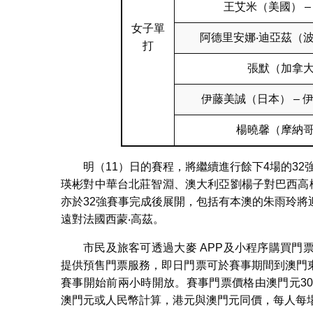
王艾米（美國） –
女子單
阿德里安娜‧迪亞茲（波
打
張默（加拿大
伊藤美誠（日本） – 
楊曉馨（摩納哥
明（11）日的賽程，將繼續進行餘下4場的3
瑛彬對中華台北莊智淵、澳大利亞劉楊子對巴西高橋
亦於32強賽事完成後展開，包括有本澳的朱雨玲
遠對法國西蒙‧高茲。
市民及旅客可透過大麥 APP及小程序購買
提供預售門票服務，即日門票可於賽事期間到澳門
賽事開始前兩小時開放。賽事門票價格由澳門元30
澳門元或人民幣計算，港元與澳門元同價，每人每