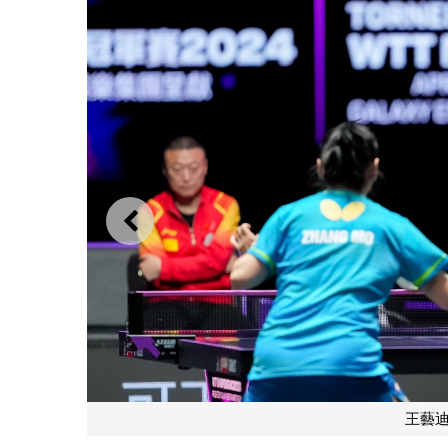
上一則
王藝迪無壓力下勝出