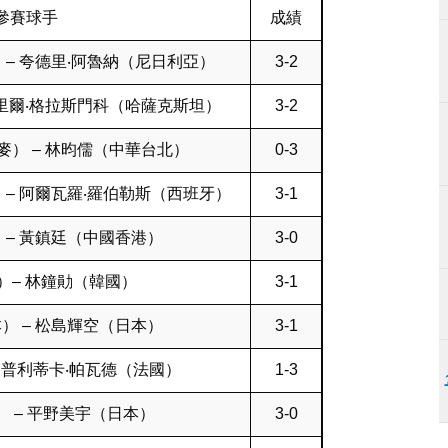
參賽球手
成績
 – 夸德里‧阿魯納（尼日利亞）
3-2
基里爾‧格拉斯門科（哈薩克斯坦）
3-2
麥） – 林昀儒（中華台北）
0-3
 – 阿爾瓦羅‧羅伯勒斯（西班牙）
3-1
 – 黃鎮廷（中國香港）
3-0
）– 林鐘勛（韓國）
3-1
） – 松島輝空（日本）
3-1
 普利蒂卡‧帕瓦德（法國）
1-3
 – 平野美宇（日本）
3-0