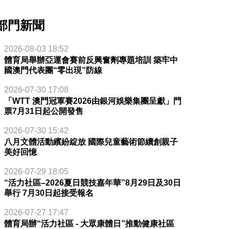
部門新聞
2026-08-03 18:52
體育局舉辦亞運會賽前反興奮劑專題培訓 築牢中
國澳門代表團“零出現”防線
2026-07-30 17:08
「WTT 澳門冠軍賽2026由銀河娛樂集團呈獻」門
票7月31日起公開發售
2026-07-30 15:42
八月文體活動繽紛綻放 國際兒童藝術節續創親子
美好回憶
2026-07-29 18:05
“活力社區–2026夏日競技嘉年華”8月29日及30日
舉行 7月30日起接受報名
2026-07-27 17:47
體育局辦“活力社區 - 大眾康體日”推動健康社區