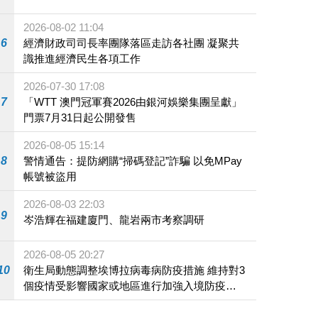
2026-08-02 11:04
6
經濟財政司司長率團隊落區走訪各社團 凝聚共
識推進經濟民生各項工作
2026-07-30 17:08
7
「WTT 澳門冠軍賽2026由銀河娛樂集團呈獻」
門票7月31日起公開發售
2026-08-05 15:14
8
警情通告：提防網購“掃碼登記”詐騙 以免MPay
帳號被盜用
2026-08-03 22:03
9
岑浩輝在福建廈門、龍岩兩市考察調研
2026-08-05 20:27
10
衛生局動態調整埃博拉病毒病防疫措施 維持對3
個疫情受影響國家或地區進行加強入境防疫措
施