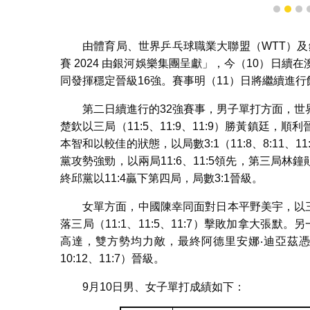
1
2
3
由體育局、世界乒乓球職業大聯盟（WTT）及
賽 2024 由銀河娛樂集團呈獻」，今（10）日
同發揮穩定晉級16強。賽事明（11）日將繼續進行
第二日續進行的32強賽事，男子單打方面，
楚欽以三局（11:5、11:9、11:9）勝黃鎮廷
本智和以較佳的狀態，以局數3:1（11:8、8:11、
黨攻勢強勁，以兩局11:6、11:5領先，第三局林
終邱黨以11:4贏下第四局，局數3:1晉級。
女單方面，中國陳幸同面對日本平野美宇，以三局（
落三局（11:1、11:5、11:7）擊敗加拿大張
高達，雙方勢均力敵，最終阿德里安娜‧迪亞茲憑著關鍵
10:12、11:7）晉級。
9月10日男、女子單打成績如下：