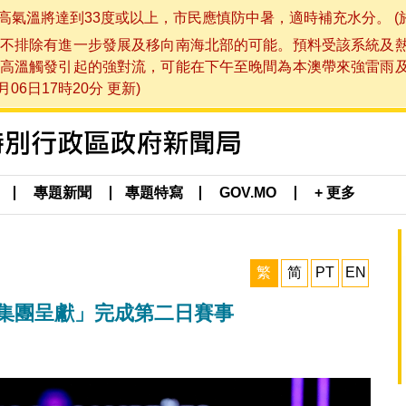
將達到33度或以上，市民應慎防中暑，適時補充水分。 (於 202
不排除有進一步發展及移向南海北部的可能。預料受該系統及
高溫觸發引起的強對流，可能在下午至晚間為本澳帶來強雷雨
06日17時20分 更新)
專題新聞
專題特寫
GOV.MO
+ 更多
繁
简
PT
EN
娛樂集團呈獻」完成第二日賽事