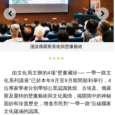
上一則
下一
漫談俄羅斯美術與壁畫藝術
1
2
3
4
由文化局主辦的4場“壁畫藏珍── 一帶一路文
化系列講座”已於本年8月至9月期間順利舉行，4
位專家學者分別帶領公眾認識敦煌、古埃及、俄羅
斯及粟特的壁畫藝術與文化風情，揭開箇中的神秘
面紗和珍貴歷史，增進市民對“一帶一路”沿線國家
文化蘊涵的認識。