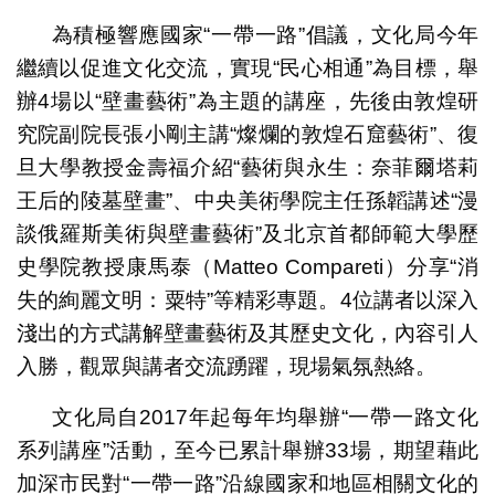
為積極響應國家“一帶一路”倡議，文化局今年
繼續以促進文化交流，實現“民心相通”為目標，舉
辦4場以“壁畫藝術”為主題的講座，先後由敦煌研
究院副院長張小剛主講“燦爛的敦煌石窟藝術”、復
旦大學教授金壽福介紹“藝術與永生：奈菲爾塔莉
王后的陵墓壁畫”、中央美術學院主任孫韜講述“漫
談俄羅斯美術與壁畫藝術”及北京首都師範大學歷
史學院教授康馬泰（Matteo Compareti）分享“消
失的絢麗文明：粟特”等精彩專題。4位講者以深入
淺出的方式講解壁畫藝術及其歷史文化，內容引人
入勝，觀眾與講者交流踴躍，現場氣氛熱絡。
文化局自2017年起每年均舉辦“一帶一路文化
系列講座”活動，至今已累計舉辦33場，期望藉此
加深市民對“一帶一路”沿線國家和地區相關文化的