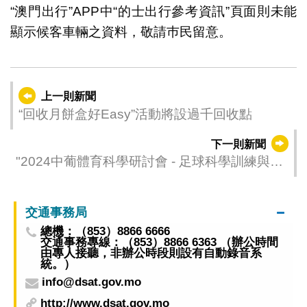
“澳門出行”APP中“的士出行參考資訊”頁面則未能
顯示候客車輛之資料，敬請巿民留意。
上一則新聞
“回收月餅盒好Easy”活動將設過千回收點
下一則新聞
"2024中葡體育科學研討會 - 足球科學訓練與比
賽" 圓滿舉行
交通事務局
總機：（853）8866 6666
交通事務專線：（853）8866 6363 （辦公時間
由專人接聽，非辦公時段則設有自動錄音系
統。）
info@dsat.gov.mo
http://www.dsat.gov.mo