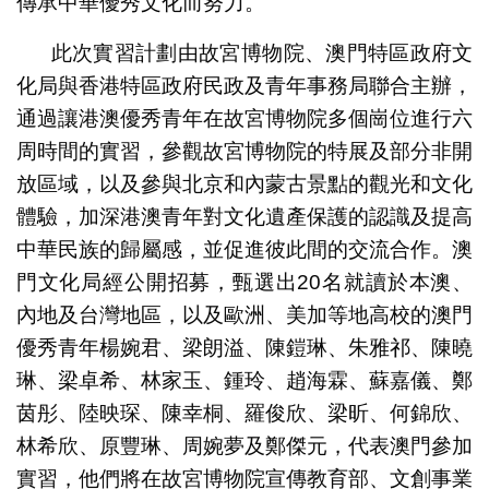
傳承中華優秀文化而努力。
此次實習計劃由故宮博物院、澳門特區政府文
化局與香港特區政府民政及青年事務局聯合主辦，
通過讓港澳優秀青年在故宮博物院多個崗位進行六
周時間的實習，參觀故宮博物院的特展及部分非開
放區域，以及參與北京和內蒙古景點的觀光和文化
體驗，加深港澳青年對文化遺產保護的認識及提高
中華民族的歸屬感，並促進彼此間的交流合作。澳
門文化局經公開招募，甄選出20名就讀於本澳、
內地及台灣地區，以及歐洲、美加等地高校的澳門
優秀青年楊婉君、梁朗溢、陳鎧琳、朱雅祁、陳曉
琳、梁卓希、林家玉、鍾玲、趙海霖、蘇嘉儀、鄭
茵彤、陸映琛、陳幸桐、羅俊欣、梁昕、何錦欣、
林希欣、原豐琳、周婉夢及鄭傑元，代表澳門參加
實習，他們將在故宮博物院宣傳教育部、文創事業