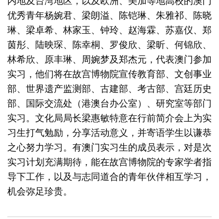
内地及台湾地区，以及欧洲、美加等地高校的澳门
优秀青年杨婉君、梁朗溢、陈铠琳、朱雅祁、陈晓
琳、梁卓希、林家玉、钟玲、赵海霖、苏嘉仪、郑
茵彤、陆映琛、陈幸桐、罗俊欣、梁昕、何锦欣、
林希欣、原丰琳、周婉梦及郑杰元，代表澳门参加
实习，他们将在故宫博物院宣传教育部、文创事业
部、世界遗产监测部、古建部、考古部、宫廷历史
部、国际交流处（港澳台办公室）、研究室等部门
实习。文化局局长梁惠敏特意在行前简介会上为实
习生打气勉励，分享活动意义，并寄语学生以谦恭
之心努力学习。有澳门实习生的成员表示，对是次
实习计划充满期待，能在故宫博物院的专家学者指
导下工作，以及与志同道合的青年伙伴相互学习，
机会弥足珍贵。