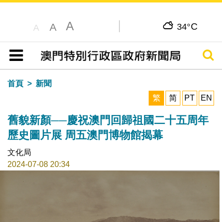
A
C
A
34°
A
搜尋
目錄
首頁
新聞
繁
简
PT
EN
舊貌新顏──慶祝澳門回歸祖國二十五周年
歷史圖片展 周五澳門博物館揭幕
文化局
2024-07-08 20:34