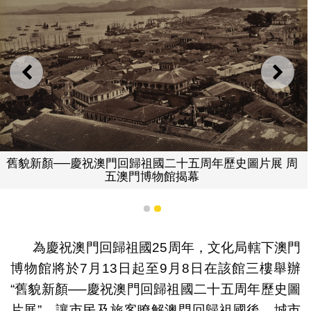
上一則
下一
新顏──慶祝澳門回歸祖國二十五周年歷史圖片展 周
五澳門博物館揭幕
舊貌
1
2
為慶祝澳門回歸祖國25周年，文化局轄下澳門
博物館將於7月13日起至9月8日在該館三樓舉辦
“舊貌新顏──慶祝澳門回歸祖國二十五周年歷史圖
片展”，讓市民及旅客瞭解澳門回歸祖國後，城市