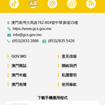
澳門南灣大馬路762-804號中華廣場15樓
https://www.gcs.gov.mo
info@gcs.gov.mo
(853)2833 2886
(853)2835 5426
GOV.MO
意見信箱
澳門雜誌
聯絡我們
澳門年鑑
私隱聲明
澳門相簿
使用條款
下載手機應用程式
澳門政府新聞 APP - App Store 下載
澳門政府新聞 APP - Googl
澳門政府新聞 