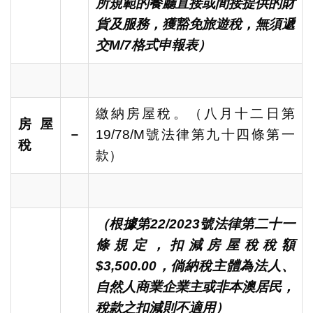
所規範的餐廳直接或間接提供的財
貨及服務，獲豁免旅遊稅，無須遞
交M/7格式申報表）
繳納房屋稅。（八月十二日第
房屋
－
19/78/M號法律第九十四條第一
稅
款）
（根據第
22/2023
號法律第二十一
條規定，扣減房屋稅稅額
$3,500.00
，倘納稅主體為法人、
自然人商業企業主或非本澳居民
，
稅款之扣減
則不適用
）