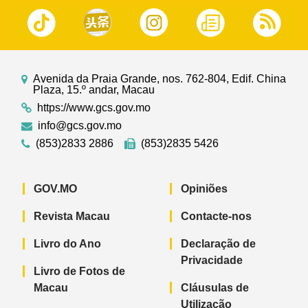
Avenida da Praia Grande, nos. 762-804, Edif. China
Plaza, 15.º andar, Macau
https://www.gcs.gov.mo
info@gcs.gov.mo
(853)2833 2886
(853)2835 5426
GOV.MO
Opiniões
Revista Macau
Contacte-nos
Livro do Ano
Declaração de
Privacidade
Livro de Fotos de
Macau
Cláusulas de
Utilização