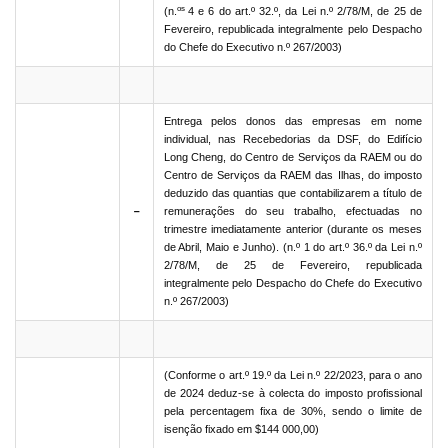
os
(n.
4 e 6 do art.º 32.º, da Lei n.º 2/78/M, de 25 de
Fevereiro, republicada integralmente pelo Despacho
do Chefe do Executivo n.º 267/2003)
Entrega pelos donos das empresas em nome
individual, nas Recebedorias da DSF, do Edifício
Long Cheng, do Centro de Serviços da RAEM ou do
Centro de Serviços da RAEM das Ilhas, do imposto
deduzido das quantias que contabilizarem a título de
－
remunerações do seu trabalho, efectuadas no
trimestre imediatamente anterior (durante os meses
de Abril, Maio e Junho). (n.º 1 do art.º 36.º da Lei n.º
2/78/M, de 25 de Fevereiro, republicada
integralmente pelo Despacho do Chefe do Executivo
n.º 267/2003)
(Conforme o art.º 19.º da Lei n.º 22/2023, para o ano
de 2024 deduz-se à colecta do imposto profissional
pela percentagem fixa de 30%, sendo o limite de
isenção fixado em $144 000,00)