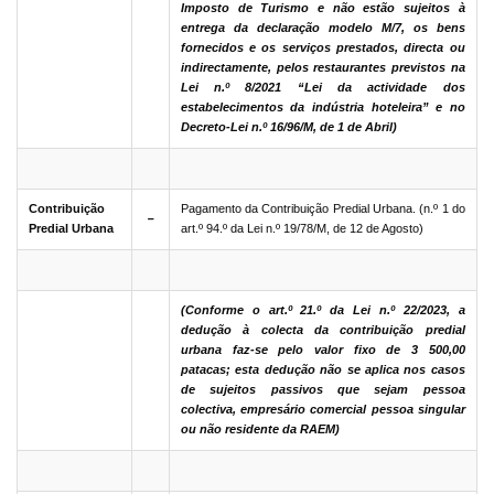
Imposto de Turismo e não estão sujeitos à
entrega da declaração modelo M/7, os bens
fornecidos e os serviços prestados, directa ou
indirectamente, pelos restaurantes previstos na
Lei n.º 8/2021 “Lei da actividade dos
estabelecimentos da indústria hoteleira” e no
Decreto-Lei n.º 16/96/M, de 1 de Abril)
Contribuição
Pagamento da Contribuição Predial Urbana. (n.º 1 do
－
Predial Urbana
art.º 94.º da Lei n.º 19/78/M, de 12 de Agosto)
(Conforme o art.º 21.º da Lei n.º 22/2023,
a
dedução à colecta da contribuição predial
urbana faz-se pelo valor fixo de 3 500,00
patacas; esta dedução não se aplica nos casos
de sujeitos passivos que sejam pessoa
colectiva, empresário comercial pessoa singular
ou não residente da RAEM)