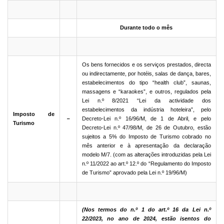
Durante todo o mês
Os bens fornecidos e os serviços prestados, directa
ou indirectamente, por hotéis, salas de dança, bares,
estabelecimentos do tipo “health club”, saunas,
massagens e “karaokes”, e outros, regulados pela
Lei n.º 8/2021 “Lei da actividade dos
estabelecimentos da indústria hoteleira”, pelo
Imposto de
－
Decreto-Lei n.º 16/96/M, de 1 de Abril, e pelo
Turismo
Decreto-Lei n.º 47/98/M, de 26 de Outubro, estão
sujeitos a 5% do Imposto de Turismo cobrado no
mês anterior e à apresentação da declaração
modelo M/7. (com as alterações introduzidas pela Lei
n.º 11/2022 ao art.º 12.º do “Regulamento do Imposto
de Turismo” aprovado pela Lei n.º 19/96/M)
(Nos termos do n.º 1 do art.º 16 da Lei n.º
22/2023, no ano de 2024, estão isentos do