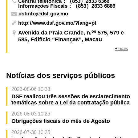
Central telefónica：（853）2833 6366
Informações Fiscais：（853）2833 6886
dsfinfo@dsf.gov.mo
http://www.dsf.gov.mo/?lang=pt
os
Avenida da Praia Grande, n.
575, 579 e
585, Edifício “Finanças”, Macau
+ mais
Notícias dos serviços públicos
2026-08-06 10:33
DSF realizou três sessões de esclarecimento
temáticas sobre a Lei da contratação pública
2026-08-03 10:25
Obrigações fiscais do mês de Agosto
2026-07-30 10:25