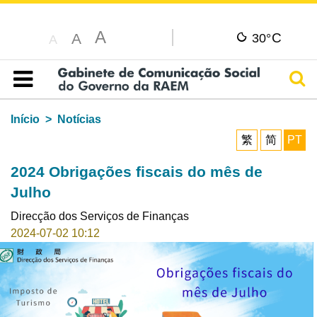
A
C
A
30°
A
Pesq
Índice
Início
Notícias
繁
简
PT
2024 Obrigações fiscais do mês de
Julho
Direcção dos Serviços de Finanças
2024-07-02 10:12