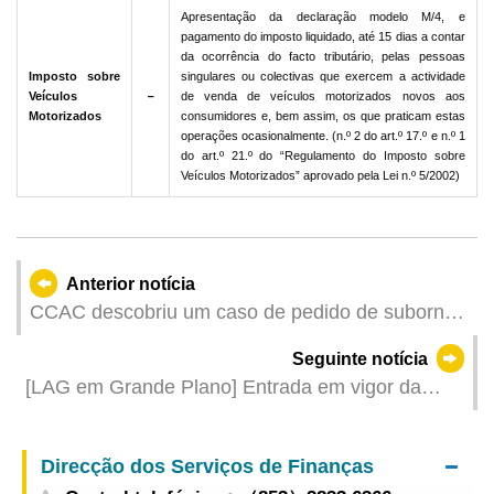
Apresentação da declaração modelo M/4, e
pagamento do imposto liquidado, até 15 dias a contar
da ocorrência do facto tributário, pelas pessoas
Imposto sobre
singulares ou colectivas que exercem a actividade
Veículos
－
de venda de veículos motorizados novos aos
Motorizados
consumidores e, bem assim, os que praticam estas
operações ocasionalmente. (n.º 2 do art.º 17.º e n.º 1
do art.º 21.º do “Regulamento do Imposto sobre
Veículos Motorizados” aprovado pela Lei n.º 5/2002)
Anterior notícia
CCAC descobriu um caso de pedido de suborno
por parte de um chefe de uma empresa integrada
Seguinte notícia
de turismo e lazer a candidatos a emprego para
[LAG em Grande Plano] Entrada em vigor da
os ajudar a serem contratados
“Alteração ao Código do Registo Civil”
Direcção dos Serviços de Finanças