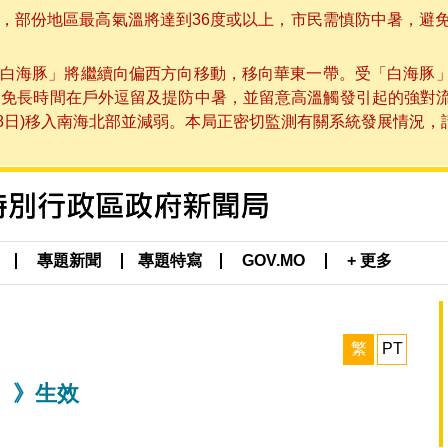
部份地區最高氣溫將達到36度或以上，市民需慎防中暑，避免在烈
白海豚」將繼續向偏西方向移動，移向華東一帶。受「白海豚
避免長時間在戶外逗留及提防中暑，並留意高溫觸發引起的強對
8日)移入南海北部並減弱。本局正密切監測有關系統發展情況，請市
專題新聞
專題特寫
GOV.MO
+ 更多
繁
PT
〉》生效