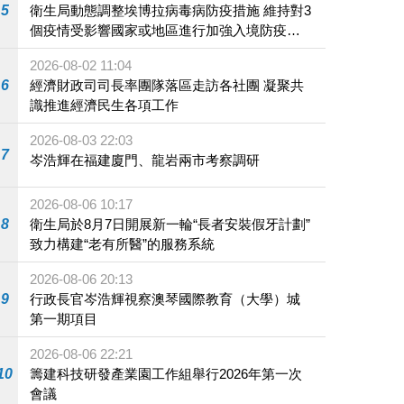
5
衛生局動態調整埃博拉病毒病防疫措施 維持對3
個疫情受影響國家或地區進行加強入境防疫措
施
2026-08-02 11:04
6
經濟財政司司長率團隊落區走訪各社團 凝聚共
識推進經濟民生各項工作
2026-08-03 22:03
7
岑浩輝在福建廈門、龍岩兩市考察調研
2026-08-06 10:17
8
衛生局於8月7日開展新一輪“長者安裝假牙計劃”
致力構建“老有所醫”的服務系統
2026-08-06 20:13
9
行政長官岑浩輝視察澳琴國際教育（大學）城
第一期項目
2026-08-06 22:21
10
籌建科技研發產業園工作組舉行2026年第一次
會議