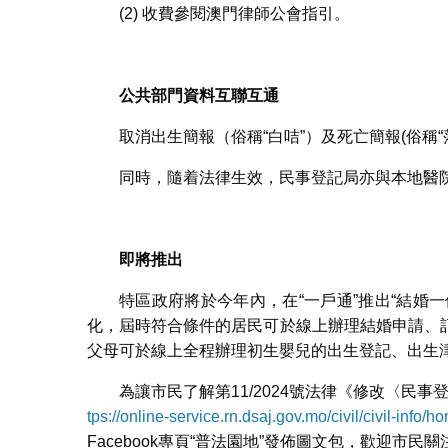
(2) 收費參閱澳門律師公會指引。
公共部門資料互聯互通
取消出生簡報（俗稱“白咭”）及死亡簡報(俗稱
同時，隨着法律生效，民事登記局亦與本地醫
即將推出
特區政府將於今年內，在“一戶通”推出“結婚一
化，屆時符合條件的居民可於線上辦理結婚申請、
父母可於線上全程辦理初生嬰兒的出生登記、出生
為讓市民了解第11/2024號法律《修改〈民
tps://online-service.rn.dsaj.gov.mo/civil/civil-info/h
Facebook專頁“普法園地”發佈圖文包，歡迎市民關