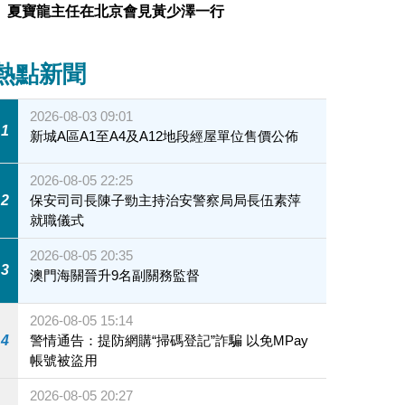
夏寶龍主任在北京會見黃少澤一行
熱點新聞
2026-08-03 09:01
1
新城A區A1至A4及A12地段經屋單位售價公佈
2026-08-05 22:25
2
保安司司長陳子勁主持治安警察局局長伍素萍
就職儀式
2026-08-05 20:35
3
澳門海關晉升9名副關務監督
2026-08-05 15:14
4
警情通告：提防網購“掃碼登記”詐騙 以免MPay
帳號被盜用
2026-08-05 20:27