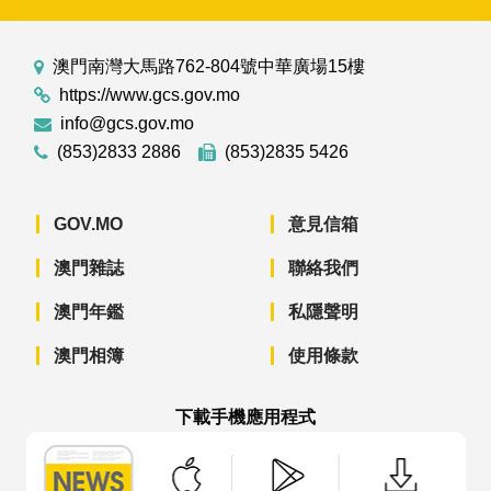
澳門南灣大馬路762-804號中華廣場15樓
https://www.gcs.gov.mo
info@gcs.gov.mo
(853)2833 2886
(853)2835 5426
GOV.MO
意見信箱
澳門雜誌
聯絡我們
澳門年鑑
私隱聲明
澳門相簿
使用條款
下載手機應用程式
澳門政府新聞 APP - App Store 下載
澳門政府新聞 APP - Googl
澳門政府新聞 