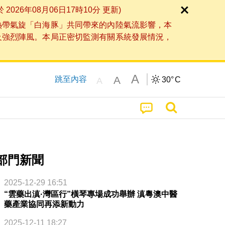
6年08月06日17時10分 更新)
熱帶氣旋「白海豚」共同帶來的內陸氣流影響，本
及強烈陣風。本局正密切監測有關系統發展情況，
A
A
跳至內容
30°
C
A
部門新聞
2025-12-29 16:51
“雲藥出滇·灣區行”橫琴專場成功舉辦 滇粵澳中醫
藥產業協同再添新動力
2025-12-11 18:27