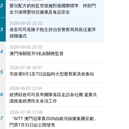
財政司司長、橫琴粵澳深度合作區執行委員會主任李偉農致辭。
2
嬰兒配方奶粉監管措施對接國際標準 跨部門
全力保障嬰幼兒健康及食品安全
2026-08-05 22:25
3
保安司司長陳子勁主持治安警察局局長伍素萍
就職儀式
2026-08-05 20:35
4
澳門海關晉升9名副關務監督
2026-07-30 18:37
5
市政署8月1至7日設臨時大型廢舊家具收集站
2026-08-02 11:04
6
經濟財政司司長率團隊落區走訪各社團 凝聚共
識推進經濟民生各項工作
2026-07-30 17:08
7
「WTT 澳門冠軍賽2026由銀河娛樂集團呈獻」
門票7月31日起公開發售