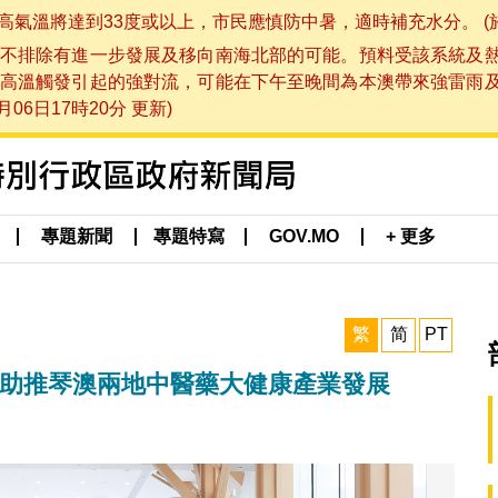
將達到33度或以上，市民應慎防中暑，適時補充水分。 (於 202
不排除有進一步發展及移向南海北部的可能。預料受該系統及
高溫觸發引起的強對流，可能在下午至晚間為本澳帶來強雷雨
06日17時20分 更新)
專題新聞
專題特寫
GOV.MO
+ 更多
繁
简
PT
 助推琴澳兩地中醫藥大健康產業發展