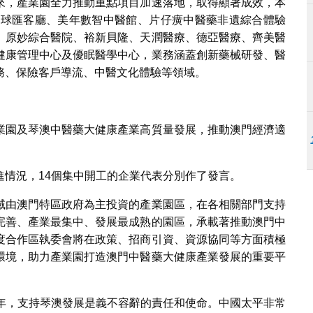
來，產業園全力推動重點項目加速落地，取得顯著成效，本
全球匯客廳、美年數智中醫館、片仔癀中醫藥非遺綜合體驗
、原妙綜合醫院、裕新貝隆、天潤醫療、德亞醫療、齊美醫
健康管理中心及優眠醫學中心，業務涵蓋創新藥械研發、醫
務、保險客戶導流、中醫文化體驗等領域。
業園及琴澳中醫藥大健康產業高質量發展，推動澳門經濟適
進情況，14個集中開工的企業代表分別作了發言。
域由澳門特區政府為主投資的產業園區，在各相關部門支持
完善、產業最集中、發展最成熟的園區，承載著推動澳門中
度合作區執委會將在政策、招商引資、資源協同等方面積極
環境，助力產業園打造澳門中醫藥大健康產業發展的重要平
多年，支持琴澳發展是義不容辭的責任和使命。中國太平非常