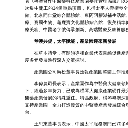
署《粵澳合作中醫藥科技產業園委托管理協議》以
次集中開工的14個重點項目，包括太平人壽橫琴
館、北京同仁堂綜合體驗館、東阿阿膠滋補生活館
療、賽爾生物、龜鹿寶文化體驗綜合館、復美精準
療美容、中醫老字號傳承創新、高端醫療及康養服
琴澳共促，太平賦能，產業園迎來新發展
在草本禮堂，有關領導和企業代表圍繞促進產
度多元發展進行深入交流探討。
產業園公司吳松董事長匯報產業園整體工作推
李偉農司長表示，產業園作為中醫藥大健康領
下，經過多年努力，已成為橫琴大健康產業硬件最
醫藥產業發展的特殊重任。特區政府、橫琴粵澳深
支持產業園，全力打造優質的中醫藥產業發展綜合
台。
王思東董事長表示，中國太平服務澳門已70