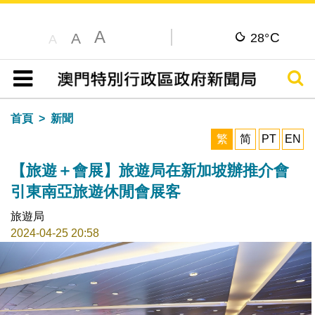
A
C
A
28°
A
搜尋
目錄
首頁
新聞
繁
简
PT
EN
【旅遊＋會展】旅遊局在新加坡辦推介會
引東南亞旅遊休閒會展客
旅遊局
2024-04-25 20:58