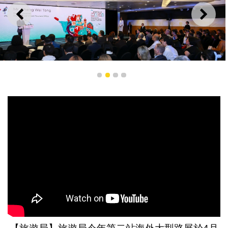
上一則
下一
1
2
3
4
旅遊局攜同澳門旅遊業界赴新加坡舉辦推介會