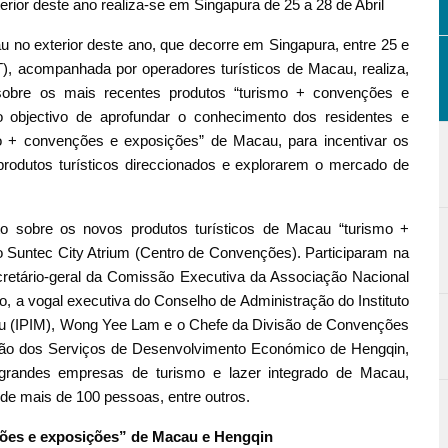
 deste ano realiza-se em Singapura de 25 a 28 de Abril
no exterior deste ano, que decorre em Singapura, entre 25 e
), acompanhada por operadores turísticos de Macau, realiza,
sobre os mais recentes produtos “turismo + convenções e
objectivo de aprofundar o conhecimento dos residentes e
mo + convenções e exposições” de Macau, para incentivar os
produtos turísticos direccionados e explorarem o mercado de
o sobre os novos produtos turísticos de Macau “turismo +
no Suntec City Atrium (Centro de Convenções). Participaram na
cretário-geral da Comissão Executiva da Associação Nacional
 a vogal executiva do Conselho de Administração do Instituto
u (IPIM), Wong Yee Lam e o Chefe da Divisão de Convenções
ção dos Serviços de Desenvolvimento Económico de Hengqin,
grandes empresas de turismo e lazer integrado de Macau,
 de mais de 100 pessoas, entre outros.
ões e exposições” de Macau e Hengqin