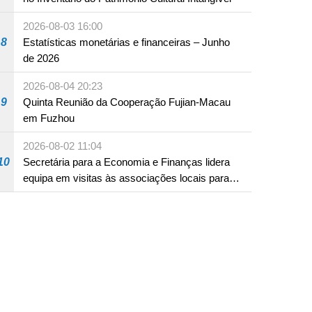
2026-08-03 16:00
8
Estatísticas monetárias e financeiras – Junho
de 2026
2026-08-04 20:23
9
Quinta Reunião da Cooperação Fujian-Macau
em Fuzhou
2026-08-02 11:04
10
Secretária para a Economia e Finanças lidera
equipa em visitas às associações locais para
consolidar consensos e promover os trabalhos
nas áreas económica e social