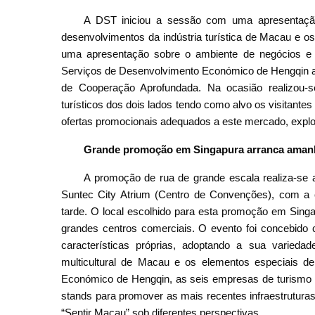
A DST iniciou a sessão com uma apresentação 
desenvolvimentos da indústria turística de Macau e os
uma apresentação sobre o ambiente de negócios e
Serviços de Desenvolvimento Económico de Hengqin apr
de Cooperação Aprofundada. Na ocasião realizou-
turísticos dos dois lados tendo como alvo os visitantes
ofertas promocionais adequados a este mercado, explo
Grande promoção em Singapura arranca aman
A promoção de rua de grande escala realiza-se a 
Suntec City Atrium (Centro de Convenções), com a 
tarde. O local escolhido para esta promoção em Singa
grandes centros comerciais. O evento foi concebid
características próprias, adoptando a sua variedad
multicultural de Macau e os elementos especiais d
Económico de Hengqin, as seis empresas de turismo 
stands para promover as mais recentes infraestruturas
“Sentir Macau” sob diferentes perspectivas.