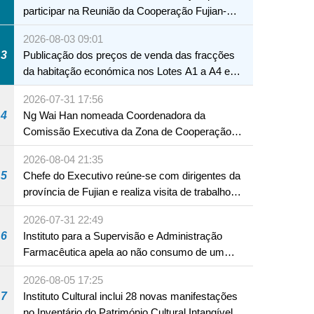
participar na Reunião da Cooperação Fujian-
Macau
2026-08-03 09:01
3
Publicação dos preços de venda das fracções
da habitação económica nos Lotes A1 a A4 e
A12 da Zona A dos Novos Aterros
2026-07-31 17:56
4
Ng Wai Han nomeada Coordenadora da
Comissão Executiva da Zona de Cooperação
Aprofundada entre Guangdong e Macau em
2026-08-04 21:35
Hengqin
5
Chefe do Executivo reúne-se com dirigentes da
província de Fujian e realiza visita de trabalho
em Fuzhou
2026-07-31 22:49
6
Instituto para a Supervisão e Administração
Farmacêutica apela ao não consumo de um
produto com substâncias medicamentosas
2026-08-05 17:25
ocidentais
7
Instituto Cultural inclui 28 novas manifestações
no Inventário do Património Cultural Intangível