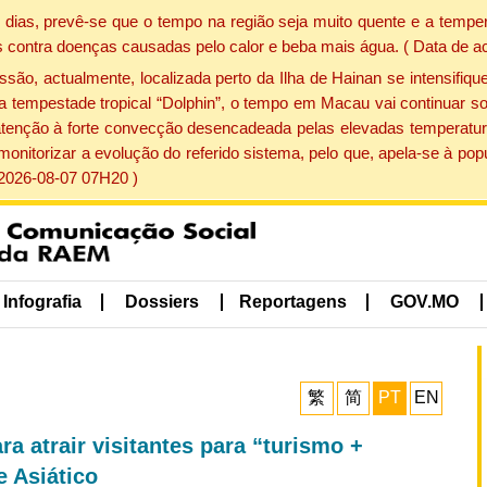
dias, prevê-se que o tempo na região seja muito quente e a temper
 contra doenças causadas pelo calor e beba mais água. ( Data de a
, actualmente, localizada perto da Ilha de Hainan se intensifique
a tempestade tropical “Dolphin”, o tempo em Macau vai continuar so
atenção à forte convecção desencadeada pelas elevadas temperatur
 monitorizar a evolução do referido sistema, pelo que, apela-se à 
 2026-08-07 07H20 )
Infografia
Dossiers
Reportagens
GOV.MO
繁
简
PT
EN
 atrair visitantes para “turismo +
 Asiático