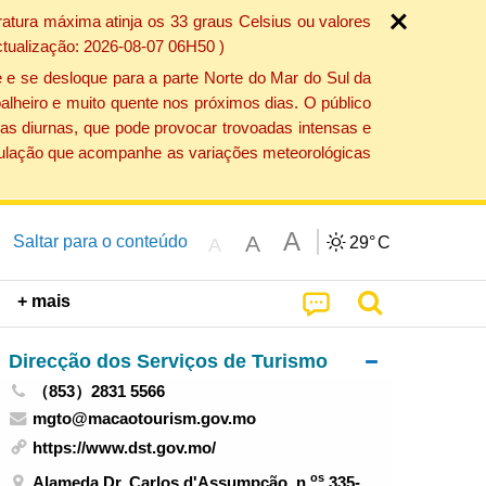
atura máxima atinja os 33 graus Celsius ou valores
ctualização: 2026-08-07 06H50 )
 e se desloque para a parte Norte do Mar do Sul da
alheiro e muito quente nos próximos dias. O público
as diurnas, que pode provocar trovoadas intensas e
população que acompanhe as variações meteorológicas
A
A
Saltar para o conteúdo
29°
C
A
+ mais
Direcção dos Serviços de Turismo
（853）2831 5566
mgto@macaotourism.gov.mo
https://www.dst.gov.mo/
os
Alameda Dr. Carlos d'Assumpção, n.
335-