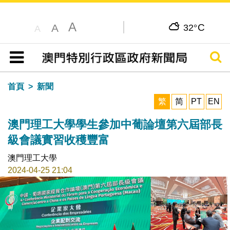
A
C
A
32°
A
搜尋
目錄
首頁
新聞
繁
简
PT
EN
澳門理工大學學生參加中葡論壇第六屆部長
級會議實習收穫豐富
澳門理工大學
2024-04-25 21:04