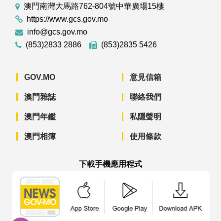
澳門南灣大馬路762-804號中華廣場15樓
https://www.gcs.gov.mo
info@gcs.gov.mo
(853)2833 2886
(853)2835 5426
GOV.MO
意見信箱
澳門雜誌
聯絡我們
澳門年鑑
私隱聲明
澳門相簿
使用條款
下載手機應用程式
澳門政府新聞 APP - App Store 下載
澳門政府新聞 APP - Googl
澳門政府新聞 