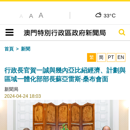
A
C
A
33°
A
搜尋
目錄
首頁
新聞
繁
简
PT
EN
行政長官賀一誠與幾內亞比紹經濟、計劃與
區域一體化部部長蘇亞雷斯‧桑布會面
新聞局
2024-04-24 18:03