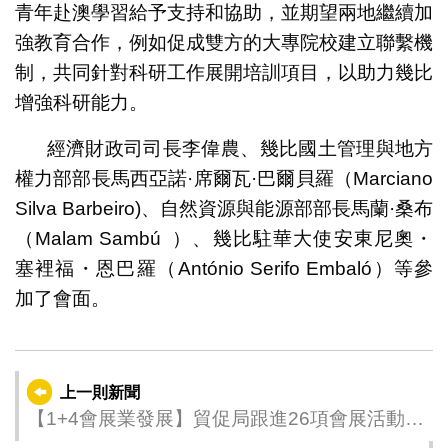
青年赴澳學習給予支持和協助，並期望兩地繼續加
強教育合作，例如促成雙方的大專院校建立聯繫機
制，共同針對科研工作展開培訓項目，以助力幾比
增強科研能力。
經濟財政司司長李偉農、幾比國土管理與地方
權力部部長馬西亞諾·席爾瓦·巴爾貝羅（Marciano
Silva Barbeiro)、自然資源與能源部部長馬蘭·桑布
（Malam Sambú ）、幾比駐華大使安東尼奧・
塞裡福・恩巴羅（António Serifo Embaló）等參
加了會面。
上一則新聞
【1+4會展業發展】貿促局跟進26項會展活動5
至6月接踵而來