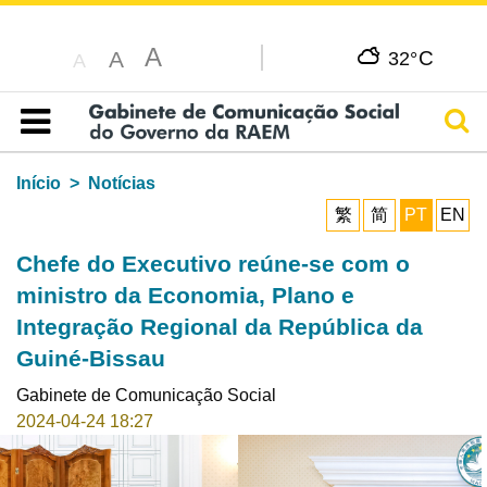
A
C
A
32°
A
Pesq
Índice
Início
Notícias
繁
简
PT
EN
Chefe do Executivo reúne-se com o
ministro da Economia, Plano e
Integração Regional da República da
Guiné-Bissau
Gabinete de Comunicação Social
2024-04-24 18:27