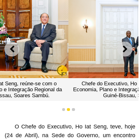
ANTERIOR
SEGU
Chefe do Executivo, Ho Iat Seng, e o ministro da
Economia, Plano e Integração Regional da República da
Guiné-Bissau, Soares Sambú.
1
2
3
O Chefe do Executivo, Ho Iat Seng, teve, hoje
(24 de Abril), na Sede do Governo, um encontro