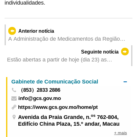
individualidades.
Anterior notícia
A Administração de Medicamentos da Região
Autónoma da Etnia Zhuang de Guangxi visitou o
Seguinte notícia
Instituto para a Supervisão e Administração
Estão abertas a partir de hoje (dia 23) as
Farmacêutica de Macau para discutir a
inscrições para palestra temática de educação
cooperação de supervisão regional
para a saúde sobre “Conhecimentos Básicos de
Gabinete de Comunicação Social
Primeiros Socorros e Tratamento de Emergência”
（853）2833 2886
info@gcs.gov.mo
https://www.gcs.gov.mo/home/pt
os
Avenida da Praia Grande, n.
762-804,
Edifício China Plaza, 15.º andar, Macau
+ mais