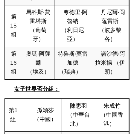
馬科斯‧費
夸德里‧阿
丹尼爾‧岡
第
雷塔斯
魯納
薩雷斯
15
（葡萄
（利日尼
（波多黎
組
牙）
亞）
各）
第
奧瑪‧阿薩
特魯斯‧莫雷
諾沙德‧阿
16
爾
加德
拉米揚 （伊
組
（埃及）
（瑞典）
朗）
女子世界盃分組：
陳思羽
朱成竹
第1
孫穎莎
（中華台
（中國香
組
（中國）
北）
港）