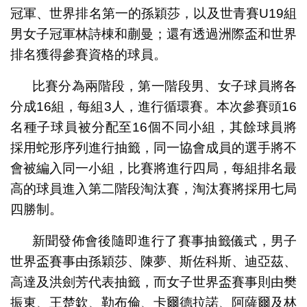
冠軍、世界排名第一的孫穎莎，以及世青賽U19組
男女子冠軍林詩棟和蒯曼；還有透過洲際盃和世界
排名獲得參賽資格的球員。
比賽分為兩階段，第一階段男、女子球員將各
分成16組，每組3人，進行循環賽。本次參賽頭16
名種子球員被分配至16個不同小組，其餘球員將
採用蛇形序列進行抽籤，同一協會成員的選手將不
會被編入同一小組，比賽將進行四局，每組排名最
高的球員進入第二階段淘汰賽，淘汰賽將採用七局
四勝制。
新聞發佈會後隨即進行了賽事抽籤儀式，男子
世界盃賽事由孫穎莎、陳夢、斯佐科斯、迪亞茲、
高達及洪劍芳代表抽籤，而女子世界盃賽事則由樊
振東、王楚欽、勒布倫、卡爾德拉諾、阿薩爾及林