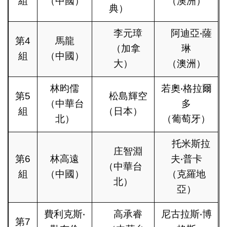
組
（中國）
（澳洲）
典）
李元璋
阿迪亞‧薩
第4
馬龍
（加拿
琳
組
（中國）
大）
（澳洲）
林昀儒
若奧‧格拉爾
第5
松島輝空
（中華台
多
組
（日本）
北）
（葡萄牙）
托米斯拉
庄智淵
第6
林高遠
夫‧普卡
（中華台
組
（中國）
（克羅地
北）
亞）
費利克斯‧
高承睿
尼古拉斯‧博
第7