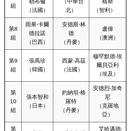
勒布倫
（中華台
格斯
組
（法國）
北）
（智利）
雨果‧卡爾
安德斯‧林
第8
盧偉
德拉諾
德
組
（澳洲）
（巴西）
（丹麥）
穆罕默德‧埃
第9
張禹珍
西蒙‧高茲
爾貝亞利
組
（韓國）
（法國）
（埃及）
安德烈‧加奇
第
約納坦‧格
張本智和
尼
10
羅特
（日本）
（克羅地
組
（丹麥）
亞）
第
艾哈邁德‧