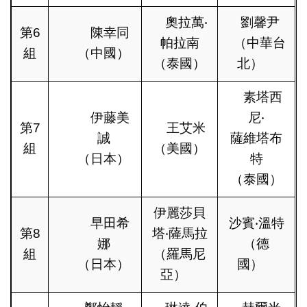
奧拉萬‧
劉馨尹
第6
陳幸同
帕拉南
（中華台
組
（中國）
（泰國）
北）
素塔西
伊藤美
尼‧
第7
王艾米
誠
薩維塔布
組
（美國）
（日本）
特
（泰國）
伊麗莎貝
早田希
沙賓‧溫特
第8
塔‧薩馬拉
娜
（德
組
（羅馬尼
（日本）
國）
亞）