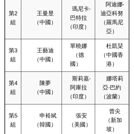
阿迪娜‧
瑪尼卡‧
第2
王曼昱
迪亞科努
巴特拉
組
（中國）
（羅馬尼
（印度）
亞）
單曉娜
杜凱琹
第3
王藝迪
（德
（中國香
組
（中國）
國）
港）
斯莉嘉‧
娜塔莉
第4
陳夢
阿庫拉
亞‧巴約
組
（中國）
（印度）
（波蘭）
曾尖
第5
申裕斌
張安
（新加
組
（韓國）
（美國）
坡）