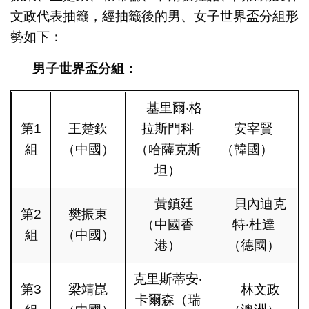
文政代表抽籤，經抽籤後的男、女子世界盃分組形
勢如下：
男子世界盃分組：
基里爾‧格
第1
王楚欽
拉斯門科
安宰賢
組
（中國）
（哈薩克斯
（韓國）
坦）
黃鎮廷
貝內迪克
第2
樊振東
（中國香
特‧杜達
組
（中國）
港）
（德國）
克里斯蒂安‧
第3
梁靖崑
林文政
卡爾森（瑞