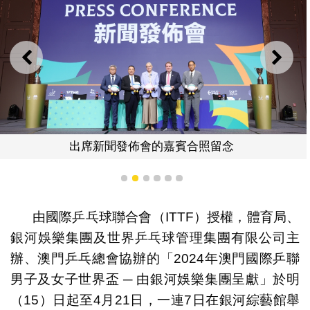
上一則
下一
出席新聞發佈會的嘉賓合照留念
1
2
3
4
5
6
由國際乒乓球聯合會（ITTF）授權，體育局、
銀河娛樂集團及世界乒乓球管理集團有限公司主
辦、澳門乒乓總會協辦的「2024年澳門國際乒聯
男子及女子世界盃 ─ 由銀河娛樂集團呈獻」於明
（15）日起至4月21日，一連7日在銀河綜藝館舉