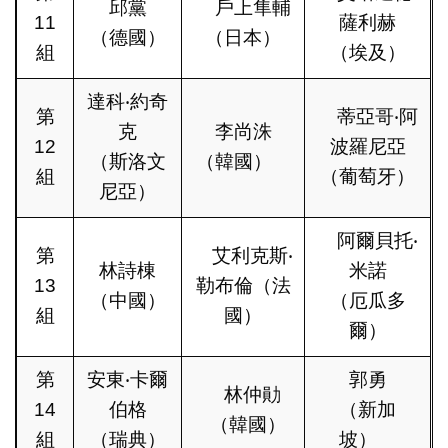
邱黨
戶上隼輔
11
薩利赫
（德國）
（日本）
組
（埃及）
達科‧約奇
第
蒂亞哥‧阿
克
李尚洙
12
波羅尼亞
（斯洛文
（韓國）
組
（葡萄牙）
尼亞）
阿爾貝托‧
第
艾利克斯‧
林詩棟
米諾
13
勒布倫（法
（中國）
（厄瓜多
組
國）
爾）
第
安東‧卡爾
郭勇
林仲勛
14
伯格
（新加
（韓國）
組
（瑞典）
坡）