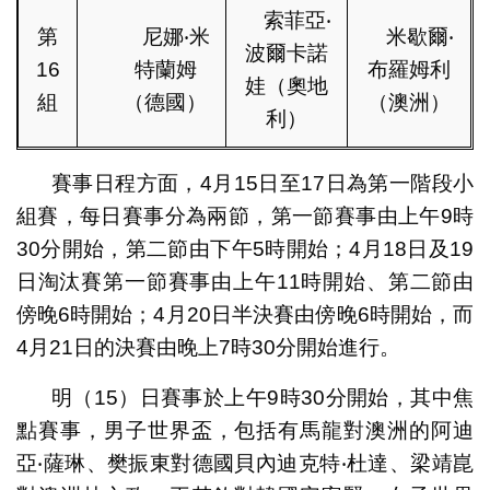
索菲亞‧
第
尼娜‧米
米歇爾‧
波爾卡諾
16
特蘭姆
布羅姆利
娃（奧地
組
（德國）
（澳洲）
利）
賽事日程方面，4月15日至17日為第一階段小
組賽，每日賽事分為兩節，第一節賽事由上午9時
30分開始，第二節由下午5時開始；4月18日及19
日淘汰賽第一節賽事由上午11時開始、第二節由
傍晚6時開始；4月20日半決賽由傍晚6時開始，而
4月21日的決賽由晚上7時30分開始進行。
明（15）日賽事於上午9時30分開始，其中焦
點賽事，男子世界盃，包括有馬龍對澳洲的阿迪
亞‧薩琳、樊振東對德國貝內迪克特‧杜達、梁靖崑