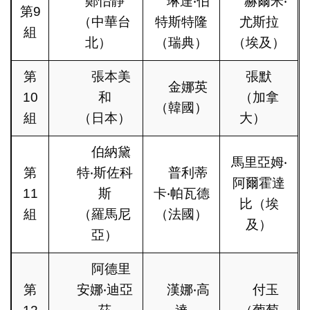
鄭怡靜
琳達‧伯
赫爾米‧
第9
（中華台
特斯特隆
尤斯拉
組
北）
（瑞典）
（埃及）
第
張本美
張默
金娜英
10
和
（加拿
（韓國）
組
（日本）
大）
伯納黛
馬里亞姆‧
第
特‧斯佐科
普利蒂
阿爾霍達
11
斯
卡‧帕瓦德
比（埃
組
（羅馬尼
（法國）
及）
亞）
阿德里
第
安娜‧迪亞
漢娜‧高
付玉