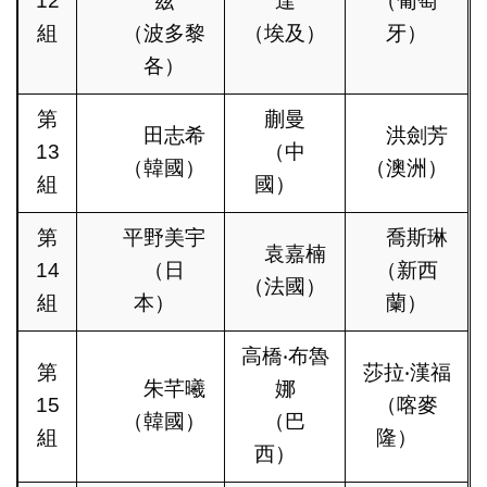
12
茲
達
（葡萄
組
（波多黎
（埃及）
牙）
各）
第
蒯曼
田志希
洪劍芳
13
（中
（韓國）
（澳洲）
組
國）
第
平野美宇
喬斯琳
袁嘉楠
14
（日
（新西
（法國）
組
本）
蘭）
高橋‧布魯
第
莎拉‧漢福
朱芊曦
娜
15
（喀麥
（韓國）
（巴
組
隆）
西）