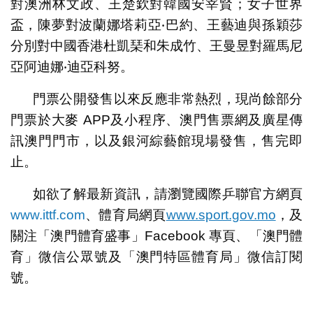
對澳洲林文政、王楚欽對韓國安宰賢；女子世界
盃，陳夢對波蘭娜塔莉亞‧巴約、王藝迪與孫穎莎
分別對中國香港杜凱琹和朱成竹、王曼昱對羅馬尼
亞阿迪娜‧迪亞科努。
門票公開發售以來反應非常熱烈，現尚餘部分
門票於大麥 APP及小程序、澳門售票網及廣星傳
訊澳門門市，以及銀河綜藝館現場發售，售完即
止。
如欲了解最新資訊，請瀏覽國際乒聯官方網頁
www.ittf.com
、體育局網頁
www.sport.gov.mo
，及
關注「澳門體育盛事」Facebook 專頁、「澳門體
育」微信公眾號及「澳門特區體育局」微信訂閱
號。