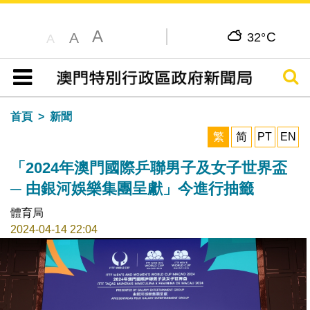
A
C
A
32°
A
搜尋
目錄
首頁
新聞
繁
简
PT
EN
「2024年澳門國際乒聯男子及女子世界盃
─ 由銀河娛樂集團呈獻」今進行抽籤
體育局
2024-04-14 22:04