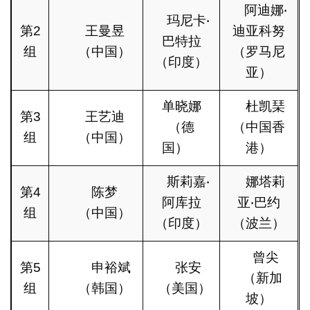
阿迪娜‧
玛尼卡‧
第2
王曼昱
迪亚科努
巴特拉
组
（中国）
（罗马尼
（印度）
亚）
单晓娜
杜凯琹
第3
王艺迪
（德
（中国香
组
（中国）
国）
港）
斯莉嘉‧
娜塔莉
第4
陈梦
阿库拉
亚‧巴约
组
（中国）
（印度）
（波兰）
曾尖
第5
申裕斌
张安
（新加
组
（韩国）
（美国）
坡）