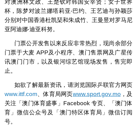
对澳洲林文政、王楚钦对韩国安宰贤；女子世界
杯，陈梦对波兰娜塔莉亚‧巴约、王艺迪与孙颖莎
分别对中国香港杜凯琹和朱成竹、王曼昱对罗马尼
亚阿迪娜‧迪亚科努。
门票公开发售以来反应非常热烈，现尚余部分
门票于大麦 APP及小程序、澳门售票网及广星传
讯澳门门市，以及银河综艺馆现场发售，售完即
止。
如欲了解最新资讯，请浏览国际乒联官方网页
www.ittf.com
、体育局网页
www.sport.gov.mo
，及
关注「澳门体育盛事」Facebook 专页、「澳门体
育」微信公众号及「澳门特区体育局」微信订阅
号。