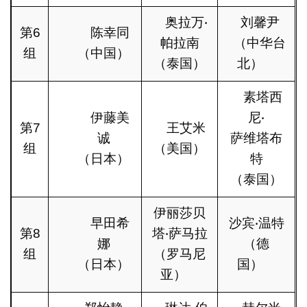
奥拉万‧
刘馨尹
第6
陈幸同
帕拉南
（中华台
组
（中国）
（泰国）
北）
素塔西
伊藤美
尼‧
第7
王艾米
诚
萨维塔布
组
（美国）
（日本）
特
（泰国）
伊丽莎贝
早田希
沙宾‧温特
第8
塔‧萨马拉
娜
（德
组
（罗马尼
（日本）
国）
亚）