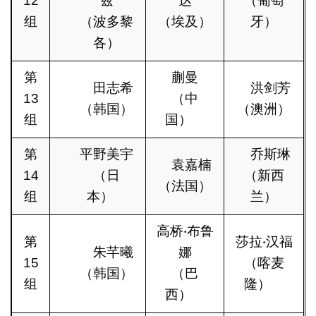
12
兹
达
（葡萄
组
（波多黎
（埃及）
牙）
各）
第
蒯曼
田志希
洪剑芳
13
（中
（韩国）
（澳洲）
组
国）
第
平野美宇
乔斯琳
袁嘉楠
14
（日
（新西
（法国）
组
本）
兰）
高桥‧布鲁
第
莎拉‧汉福
朱芊曦
娜
15
（喀麦
（韩国）
（巴
组
隆）
西）