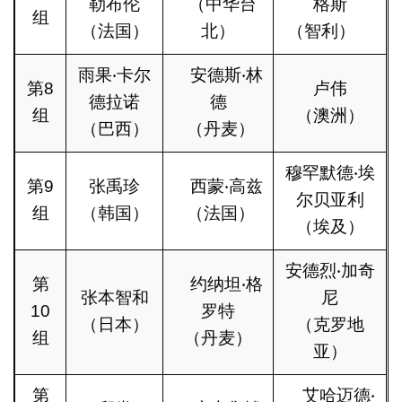
勒布伦
（中华台
格斯
组
（法国）
北）
（智利）
雨果‧卡尔
安德斯‧林
第8
卢伟
德拉诺
德
组
（澳洲）
（巴西）
（丹麦）
穆罕默德‧埃
第9
张禹珍
西蒙‧高兹
尔贝亚利
组
（韩国）
（法国）
（埃及）
安德烈‧加奇
第
约纳坦‧格
张本智和
尼
10
罗特
（日本）
（克罗地
组
（丹麦）
亚）
第
艾哈迈德‧