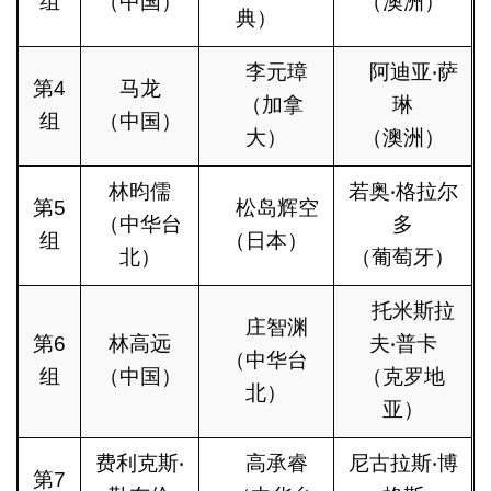
组
（中国）
（澳洲）
典）
李元璋
阿迪亚‧萨
第4
马龙
（加拿
琳
组
（中国）
大）
（澳洲）
林昀儒
若奥‧格拉尔
第5
松岛辉空
（中华台
多
组
（日本）
北）
（葡萄牙）
托米斯拉
庄智渊
第6
林高远
夫‧普卡
（中华台
组
（中国）
（克罗地
北）
亚）
费利克斯‧
高承睿
尼古拉斯‧博
第7