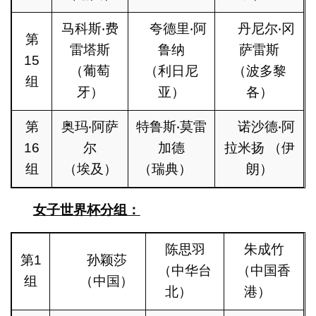
马科斯‧费
夸德里‧阿
丹尼尔‧冈
第
雷塔斯
鲁纳
萨雷斯
15
（葡萄
（利日尼
（波多黎
组
牙）
亚）
各）
第
奥玛‧阿萨
特鲁斯‧莫雷
诺沙德‧阿
16
尔
加德
拉米扬 （伊
组
（埃及）
（瑞典）
朗）
女子世界杯分组：
陈思羽
朱成竹
第1
孙颖莎
（中华台
（中国香
组
（中国）
北）
港）