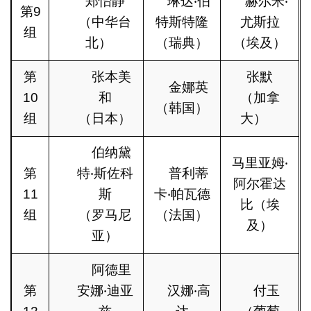
郑怡静
琳达‧伯
赫尔米‧
第9
（中华台
特斯特隆
尤斯拉
组
北）
（瑞典）
（埃及）
第
张本美
张默
金娜英
10
和
（加拿
（韩国）
组
（日本）
大）
伯纳黛
马里亚姆‧
第
特‧斯佐科
普利蒂
阿尔霍达
11
斯
卡‧帕瓦德
比（埃
组
（罗马尼
（法国）
及）
亚）
阿德里
第
安娜‧迪亚
汉娜‧高
付玉