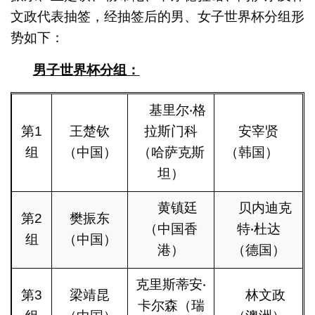
文政代表抽签，经抽签后的男、女子世界杯分组形
势如下：
男子世界杯分组：
基里尔‧格
第1
王楚钦
拉斯门科
安宰贤
组
（中国）
（哈萨克斯
（韩国）
坦）
黄镇廷
贝内迪克
第2
樊振东
（中国香
特‧杜达
组
（中国）
港）
（德国）
克里斯蒂安‧
第3
梁靖昆
林文政
卡尔森（瑞