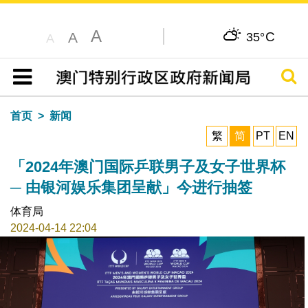
A
C
A
35°
A
搜寻
目录
首页
新闻
繁
简
PT
EN
「2024年澳门国际乒联男子及女子世界杯
─ 由银河娱乐集团呈献」今进行抽签
体育局
2024-04-14 22:04