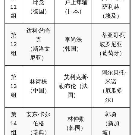
邱党
户上隼辅
11
萨利赫
（德国）
（日本）
组
（埃及）
达科‧约奇
第
蒂亚哥‧阿
克
李尚洙
12
波罗尼亚
（斯洛文
（韩国）
组
（葡萄牙）
尼亚）
阿尔贝托‧
第
艾利克斯‧
林诗栋
米诺
13
勒布伦（法
（中国）
（厄瓜多
组
国）
尔）
第
安东‧卡尔
郭勇
林仲勋
14
伯格
（新加
（韩国）
组
（瑞典）
坡）